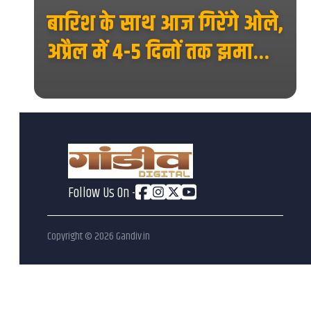
ान
बारिश के साथ आज गिरेंगे ओले,
ा
अप्रैल में 4-5 दिनों तक झमाझम
बारिश
Follow Us On -
Copyright ©
2026
Gandiv.in