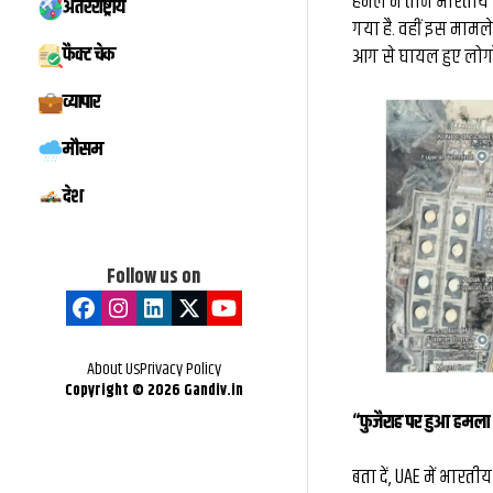
हमले में तीन भारतीय न
अंतरराष्ट्रीय
संदूक पर दिखाया
IIT BHU में बनेगा स
गया है. वहीं इस मामले 
फैक्ट चेक
आग से घायल हुए लोगों 
ृति संरक्षण का
इनोवेशन, इंक्यूबे
व्यापार
ंदेश...
एंटरप्रेन्योरशिप, स्ट
मौसम
मिलेगा नया मंच
देश
Follow us on
About Us
Privacy Policy
Copyright ©
2026
Gandiv.in
“फुजैराह पर हुआ हमला 
बता दें, UAE में भारत