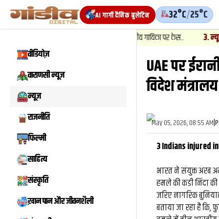
32°C
/
25°C
AI गार्गी दैनिक बुलेटिन
3
.
न्यूज़
-
न्ना बजरंगी के गुर्गे और दक्षिण भारतीय गायिका पर केस...
कबीरचौरा में बुज
वीडियोज़
UAE पर ईरानी
वीडियो
और देखें
वाराणसी न्यूज़
विदेश मंत्रालय
न्यूज़
राजनीति
May 05, 2026, 08:55 AM
|
P
फिल्मी
3 Indians injured i
साहित्य
भारत ने संयुक्त अरब अ
संस्कृति
हमले की कडी निंदा की 
जरिए नागरिक बुनियादी 
ख़ान पान और जीवनशैली
बताया जा रहा है कि, फु