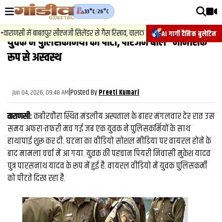
33°C
/
26°C
वीडियोज़
राणसी में बाबतपुर सीएनजी सिलेंडर से गैस रिसाव, चालक की सूझबूझ से टला बड़ा हादसा.
AI गार्गी दैनिक बुलेटिन
युवक ने पुलिसकर्मियों को पीटा, परिजन बोले- मानसिक
वाराणसी न्यूज़
रूप से अस्‍वस्‍थ
न्यूज़
राजनीति
|
Posted By
Jun 04, 2026, 09:48 AM
Preeti Kumari
फिल्मी
वाराणसी:
कबीरचौरा स्थित मंडलीय अस्पताल के बाहर मंगलवार देर रात उस
साहित्य
समय अफरा-तफरी मच गई जब एक युवक ने पुलिसकर्मियों के साथ
हाथापाई शुरू कर दी. घटना का वीडियो सोशल मीडिया पर वायरल होने के
संस्कृति
बाद मामला चर्चा में आ गया. युवक की पहचान पियरी निवासी मुकेश यादव
पुत्र पारसनाथ यादव के रूप में हुई है. वायरल वीडियो में युवक पुलिसकर्मी
ख़ान पान और जीवनशैली
को पीटते दिख रहा है.
अंतरराष्ट्रीय
फैक्ट चेक