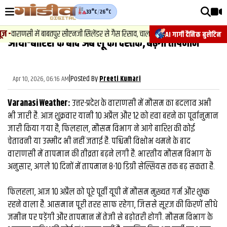
33°C
/
26°C
वीडियोज़
ाराणसी में बाबतपुर सीएनजी सिलेंडर से गैस रिसाव, चालक की सूझबूझ से टला बड़ा हादसा.
AI गार्गी दैनिक बुलेटिन
आंधी-बारिश के बाद अब लू की दस्तक, बढ़ेगा तापमान
वाराणसी न्यूज़
न्यूज़
|
Posted By
Apr 10, 2026, 06:16 AM
Preeti Kumari
राजनीति
Varanasi Weather:
उत्तर-प्रदेश के वाराणसी में मौसम का बदलाव अभी
फिल्मी
भी जारी है. आज शुक्रवार यानी 10 अप्रैल और 12 को हवा बहने का पूर्वानुमान
जारी किया गया है, फिलहाल, मौसम विभाग ने आगे बारिश की कोई
साहित्य
चेतावनी या उम्मीद भी नहीं जताई है. पश्चिमी विक्षोभ थमने के बाद
संस्कृति
वाराणसी में तापमान की तीव्रता बढ़ने लगी है. भारतीय मौसम विभाग के
अनुसार, अगले 10 दिनों में तापमान 8-10 डिग्री सेल्सियस तक बढ़ सकता है.
ख़ान पान और जीवनशैली
अंतरराष्ट्रीय
फिलहला, आज 10 अप्रैल को पूरे पूर्वी यूपी में मौसम मुख्यत गर्म और शुष्क
रहने वाला है. आसमान पूरी तरह साफ रहेगा, जिससे सूरज की किरणें सीधे
फैक्ट चेक
जमीन पर पड़ेंगी और तापमान में तेजी से बढ़ोतरी होगी. मौसम विभाग के