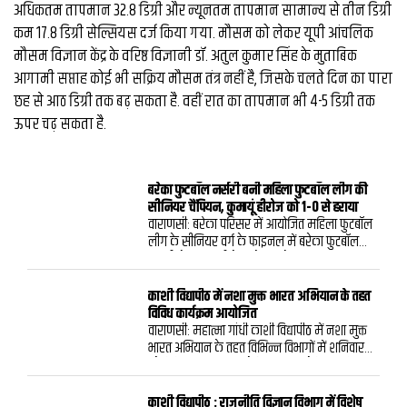
अधिकतम तापमान 32.8 डिग्री और न्यूनतम तापमान सामान्य से तीन डिग्री
कम 17.8 डिग्री सेल्सियस दर्ज किया गया. मौसम को लेकर यूपी आंचलिक
मौसम विज्ञान केंद्र के वरिष्ठ विज्ञानी डॉ. अतुल कुमार सिंह के मुताबिक
आगामी सप्ताह कोई भी सक्रिय मौसम तंत्र नहीं है, जिसके चलते दिन का पारा
छह से आठ डिग्री तक बढ़ सकता है. वहीं रात का तापमान भी 4-5 डिग्री तक
ऊपर चढ़ सकता है.
बरेका फुटबॉल नर्सरी बनी महिला फुटबॉल लीग की
सीनियर चैंपियन, कुमायूं हीरोज को 1-0 से हराया
वाराणसी: बरेका परिसर में आयोजित महिला फुटबॉल
लीग के सीनियर वर्ग के फाइनल में बरेका फुटबॉल
नर्सरी ने कुमायूं हीरोज को 1-0 से हराकर खिताब
अपने नाम कर लिया। शनिवार को खेले गए रोमांचक
मुकाबले में प्रीति यादव का निर्णायक गोल बरेका
काशी विद्यापीठ में नशा मुक्त भारत अभियान के तहत
फुटबॉल नर्सरी की जीत का आधार बना।पूर्व
विविध कार्यक्रम आयोजित
अंतरराष्ट्रीय फुटबॉल खिलाड़ी एवं प्रशिक्षक भैरव दत्त के
वाराणसी: महात्मा गांधी काशी विद्यापीठ में नशा मुक्त
तत्वावधान में आयोजित प्रतियोगिता के फाइनल
भारत अभियान के तहत विभिन्न विभागों में शनिवार
मुकाबले का शुभारंभ मुख्य अतिथि बरेका खेलकूद
को विविध कार्यक्रम आयोजित हुए। मनोविज्ञान विभाग
संघ के महासचिव एवं मुख्य अभिकल्प इंजीनियर
में भाषण प्रतियोगिता एवं जन जागरूकता का आयोजन
(विद्युत) अनुराग कुमार गुप्ता तथा विशिष्ट अतिथि बरेका
किया गया। विभागध्यक्ष प्रो. शेफाली वर्मा ठकराल ने
काशी विद्यापीठ : राजनीति विज्ञान विभाग में विशेष