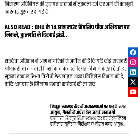
निवारण अधिनियम की सुसंगत धाराओं में मुकदमा दर्ज कर आगे की कानूनी
कार्रवाई शुरू कर दी गई है.
ALSO READ :
BHU के 14 छात्र माउंट फ्रेंडशिप पीक अभियान पर
निकले, कुलपति ने दिखाई झंडी..
सतर्कता अधिष्ठान ने आम नागरिकों से अपील की है कि यदि कोई सरकारी
अधिकारी या कर्मचारी किसी कार्य के बदले रिश्वत की मांग करता है तो इसकी
सूचना तत्काल रिश्वत विरोधी हेल्पलाइन अथवा विजिलेंस विभाग को दें,
ताकि भ्रष्टाचार के खिलाफ प्रभावी कार्रवाई की जा सके.
शिवपुर स्वास्थ्य केंद्र में अव्यवस्थाओं पर भड़के नगर
आयुक्त, गैलरी में अंधेरा देख जताई नाराजगी
वाराणसी: शिवपुर स्थित स्वास्थ्य केंद्र एवं मेट्रोपॉलिटन
सर्विलांस यूनिट के निरीक्षण के दौरान नगर आयुक्त
हिमांशु नागपाल को कई गंभीर खामियां मिलीं। गैलरी
में प्रकाश व्यवस्था नहीं होने और डॉक्टरों के चेंबरों के