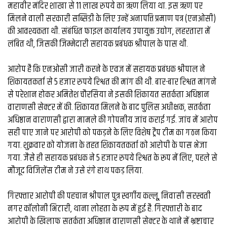
व्यापार
महावीर मंदिर शाखा से 11 लाख रुपये का ऋण लिया था. इस ऋण पर
मिलने वाली सरकारी सब्सिडी के लिए उन्हें अनापत्ति प्रमाण पत्र (एनओसी)
मौसम
की आवश्यकता थी. संबंधित फाइल कार्यालय उपायुक्त उद्योग, लहरतारा में
देश
लंबित थी, जिसकी जिम्मेदारी सहायक प्रबंधक श्रीपाल के पास थी.
आरोप है कि एनओसी जारी करने के एवज में सहायक प्रबंधक श्रीपाल ने
Privacy
शिकायतकर्ता से 5 हजार रुपये रिश्वत की मांग की थी. बार-बार रिश्वत मांगने
Policy
right
से परेशान होकर अमितेश चौरसिया ने इसकी शिकायत सतर्कता अधिष्ठान
26
वाराणसी सेक्टर में की. शिकायत मिलने के बाद पुलिस अधीक्षक, सतर्कता
iv.in
अधिष्ठान वाराणसी द्वारा मामले की गोपनीय जांच कराई गई. जांच में आरोप
सही पाए जाने पर आरोपी को पकड़ने के लिए विशेष ट्रैप टीम का गठन किया
गया. शुक्रवार को योजना के तहत शिकायतकर्ता को आरोपी के पास भेजा
गया. जैसे ही सहायक प्रबंधक ने 5 हजार रुपये रिश्वत के रूप में लिए, पहले से
मौजूद विजिलेंस टीम ने उसे रंगे हाथ पकड़ लिया.
गिरफ्तार आरोपी की पहचान श्रीपाल पुत्र स्वर्गीय कल्लू, निवासी सरस्वती
नगर कॉलोनी भिटारी, थाना लोहता के रूप में हुई है. गिरफ्तारी के बाद
आरोपी के खिलाफ सतर्कता अधिष्ठान वाराणसी सेक्टर के थाने में भ्रष्टाचार