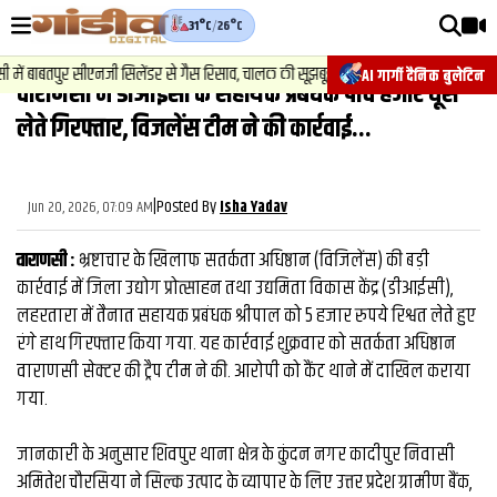
31°C
/
26°C
वीडियोज़
2
.
न्
में बाबतपुर सीएनजी सिलेंडर से गैस रिसाव, चालक की सूझबूझ से टला बड़ा हादसा.
AI गार्गी दैनिक बुलेटिन
वाराणसी में डीआईसी के सहायक प्रबंधक पांच हजार घूस
वाराणसी न्यूज़
लेते गिरफ्तार, विजलेंस टीम ने की कार्रवाई...
न्यूज़
राजनीति
|
Posted By
Jun 20, 2026, 07:09 AM
Isha Yadav
फिल्मी
वाराणसी :
भ्रष्टाचार के खिलाफ सतर्कता अधिष्ठान (विजिलेंस) की बड़ी
साहित्य
कार्रवाई में जिला उद्योग प्रोत्साहन तथा उद्यमिता विकास केंद्र (डीआईसी),
लहरतारा में तैनात सहायक प्रबंधक श्रीपाल को 5 हजार रुपये रिश्वत लेते हुए
संस्कृति
रंगे हाथ गिरफ्तार किया गया. यह कार्रवाई शुक्रवार को सतर्कता अधिष्ठान
वाराणसी सेक्टर की ट्रैप टीम ने की. आरोपी को कैंट थाने में दाखिल कराया
ख़ान पान और जीवनशैली
गया.
अंतरराष्ट्रीय
जानकारी के अनुसार शिवपुर थाना क्षेत्र के कुंदन नगर कादीपुर निवासी
फैक्ट चेक
अमितेश चौरसिया ने सिल्क उत्पाद के व्यापार के लिए उत्तर प्रदेश ग्रामीण बैंक,