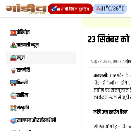
31°C
/
26°C
AI गार्गी दैनिक बुलेटिन
1
.
न्यूज़
वीडियोज़
23 सितंबर को 
वाराणसी न्यूज़
न्यूज़
Aug 22, 2025, 09:39 AM
|
P
राजनीति
वाराणसी:
उत्तर प्रदेश क
फिल्मी
दौरा दो दिनों का होगा
नवीन चंद्र रामगुलाम क
साहित्य
कार्यक्रम स्थल से जुड़ी
संस्कृति
करेंगे उच्च स्तरीय बैठक
ख़ान पान और जीवनशैली
सीएम योगी इस दौरान 