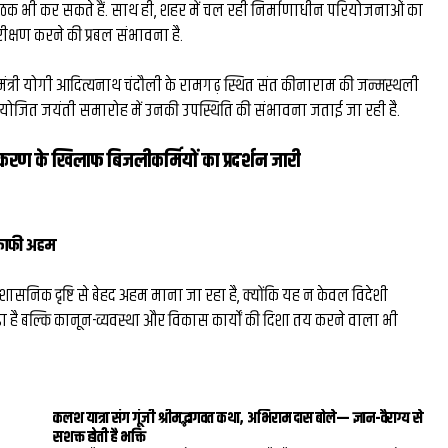
 बैठक भी कर सकते हैं. साथ ही, शहर में चल रही निर्माणाधीन परियोजनाओं का
मिस्टर बीस्ट से दो घंटे की
रीक्षण करने की प्रबल संभावना है.
बातचीत, फिर छोड़ी ₹26 लाख
्यमंत्री योगी आदित्यनाथ चंदौली के रामगढ़ स्थित संत कीनाराम की जन्मस्थली
नौकरी: कैसे हैरी उप्पल बने 
 आयोजित जयंती समारोह में उनकी उपस्थिति की संभावना जताई जा रही है.
के बड़े फूड व्लॉगर...
रण के खिलाफ बिजलीकर्मियों का प्रदर्शन जारी
 काफी अहम
रशासनिक दृष्टि से बेहद अहम माना जा रहा है, क्योंकि यह न केवल विदेशी
ड़ा है बल्कि कानून-व्यवस्था और विकास कार्यों की दिशा तय करने वाला भी
कलश यात्रा संग गूंजी श्रीमद्भागवत कथा, अभिराम दास बोले— ज्ञान-वैराग्य से
सशक्त होती है भक्ति