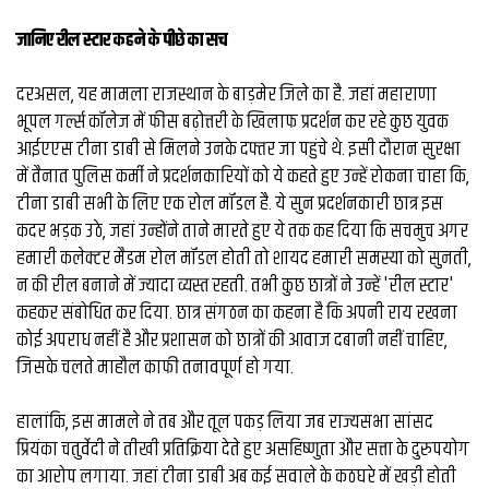
व्यापार
जानिए रील स्टार कहने के पीछे का सच
मौसम
देश
दरअसल, यह मामला राजस्थान के बाड़मेर जिले का है. जहां महाराणा
भूपल गर्ल्स कॉलेज में फीस बढ़ोत्तरी के खिलाफ प्रदर्शन कर रहे कुछ युवक
आईएएस टीना डाबी से मिलने उनके दफ्तर जा पहुंचे थे. इसी दौरान सुरक्षा
Privacy
में तैनात पुलिस कर्मी ने प्रदर्शनकारियों को ये कहते हुए उन्हें रोकना चाहा कि,
Policy
right
टीना डाबी सभी के लिए एक रोल मॉडल है. ये सुन प्रदर्शनकारी छात्र इस
26
कदर भड़क उठे, जहां उन्होंने ताने मारते हुए ये तक कह दिया कि सचमुच अगर
iv.in
हमारी कलेक्टर मैडम रोल मॉडल होती तो शायद हमारी समस्या को सुनती,
न की रील बनाने में ज्यादा व्यस्त रहती. तभी कुछ छात्रों ने उन्हें 'रील स्टार'
कहकर संबोधित कर दिया. छात्र संगठन का कहना है कि अपनी राय रखना
कोई अपराध नहीं है और प्रशासन को छात्रों की आवाज दबानी नहीं चाहिए,
जिसके चलते माहौल काफी तनावपूर्ण हो गया.
हालांकि, इस मामले ने तब और तूल पकड़ लिया जब राज्यसभा सांसद
प्रियंका चतुर्वेदी ने तीखी प्रतिक्रिया देते हुए असहिष्णुता और सत्ता के दुरुपयोग
का आरोप लगाया. जहां टीना डाबी अब कई सवाले के कठघरे में खड़ी होती