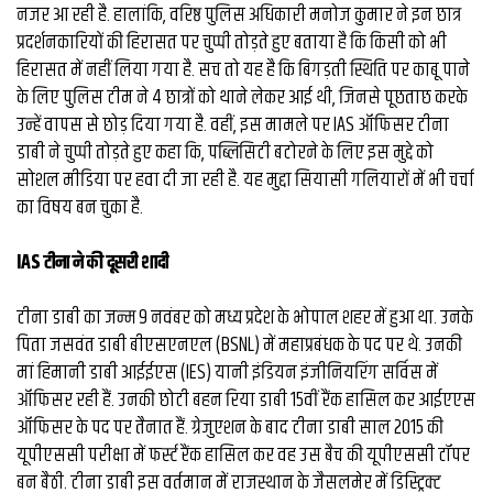
नजर आ रही है. हालांकि, वरिष्ठ पुलिस अधिकारी मनोज कुमार ने इन छात्र
प्रदर्शनकारियों की हिरासत पर चुप्पी तोड़ते हुए बताया है कि किसी को भी
हिरासत में नहीं लिया गया है. सच तो यह है कि बिगड़ती स्थिति पर काबू पाने
के लिए पुलिस टीम ने 4 छात्रों को थाने लेकर आई थी, जिनसे पूछताछ करके
उन्हें वापस से छोड़ दिया गया है. वहीं, इस मामले पर IAS ऑफिसर टीना
डाबी ने चुप्पी तोड़ते हुए कहा कि, पब्लिसिटी बटोरने के लिए इस मुद्दे को
सोशल मीडिया पर हवा दी जा रही है. यह मुद्दा सियासी गलियारों में भी चर्चा
का विषय बन चुका है.
IAS टीना ने की दूसरी शादी
टीना डाबी का जन्म 9 नवंबर को मध्य प्रदेश के भोपाल शहर में हुआ था. उनके
पिता जसवंत डाबी बीएसएनएल (BSNL) में महाप्रबंधक के पद पर थे. उनकी
मां हिमानी डाबी आईईएस (IES) यानी इंडियन इंजीनियरिंग सर्विस में
ऑफिसर रही हैं. उनकी छोटी बहन रिया डाबी 15वीं रैंक हासिल कर आईएएस
ऑफिसर के पद पर तैनात हैं. ग्रेजुएशन के बाद टीना डाबी साल 2015 की
यूपीएससी परीक्षा में फर्स्ट रैंक हासिल कर वह उस बैच की यूपीएससी टॉपर
बन बैठी. टीना डाबी इस वर्तमान में राजस्थान के जैसलमेर में डिस्ट्रिक्ट