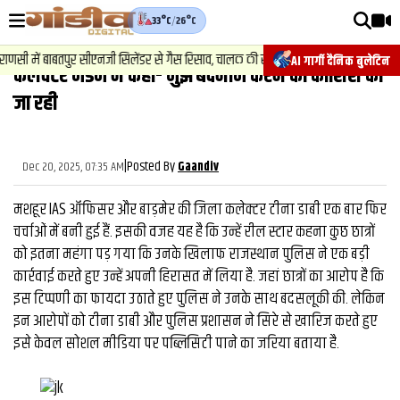
33°C
/
26°C
वीडियोज़
सी में बाबतपुर सीएनजी सिलेंडर से गैस रिसाव, चालक की सूझबूझ से टला बड़ा हादसा.
AI गार्गी दैनिक बुलेटिन
कलेक्टर मैडम ने कहा- मुझे बदनाम करने की कोशिश की
वाराणसी न्यूज़
जा रही
न्यूज़
राजनीति
|
Posted By
Dec 20, 2025, 07:35 AM
Gaandiv
फिल्मी
मशहूर IAS ऑफिसर और बाड़मेर की जिला कलेक्टर टीना डाबी एक बार फिर
साहित्य
चर्चाओं में बनी हुई हैं. इसकी वजह यह है कि उन्हें रील स्टार कहना कुछ छात्रों
को इतना महंगा पड़ गया कि उनके खिलाफ राजस्थान पुलिस ने एक बड़ी
संस्कृति
कार्रवाई करते हुए उन्हें अपनी हिरासत में लिया है. जहां छात्रों का आरोप है कि
इस टिप्पणी का फायदा उठाते हुए पुलिस ने उनके साथ बदसलूकी की. लेकिन
ख़ान पान और जीवनशैली
इन आरोपों को टीना डाबी और पुलिस प्रशासन ने सिरे से खारिज करते हुए
अंतरराष्ट्रीय
इसे केवल सोशल मीडिया पर पब्लिसिटी पाने का जरिया बताया है.
फैक्ट चेक