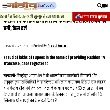
31°C
/
26°C
वीडियोज़
2
.
न्यूज़
-
े गैस रिसाव, चालक की सूझबूझ से टला बड़ा हादसा.
चेसिस नंबर बदलकर वाहनों
AI गार्गी दैनिक बुलेटिन
फैशन TV की फ्रेंचाइजी दिलाने के नाम पर लाखों रुपये की
वाराणसी न्यूज़
ठगी, केस दर्ज
न्यूज़
राजनीति
|
Posted By
May 11, 2026, 12:14 PM
Preeti Kumari
फिल्मी
Fraud of lakhs of rupees in the name of providing Fashion TV
साहित्य
franchise, case registered
संस्कृति
वाराणसी:
चितईपुर थाना क्षेत्र के विश्वकर्मा नगर कॉलोनी निवासी और
रघुकुल कृपा हॉस्पिलिटी के डायरेक्टर अभिलाष नारायण सिंह से एफ लाउंज
ख़ान पान और जीवनशैली
बाय फैशन टीवी की फ्रेंचाइजी दिलाने के नाम पर करीब 53 लाख रुपये ठग
अंतरराष्ट्रीय
लिए जाने का मामला सामने आया है. शिकायत पर पुलिस ने नौ लोगों के
खिलाफ धोखाधड़ी का केस दर्ज किया है.
फैक्ट चेक