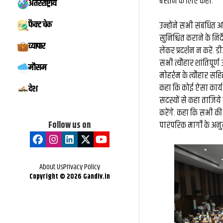
बरतने के लिए कहा.
अंतरराष्ट्रीय
मिस्टर बीस्ट से दो 
फैक्ट चेक
उन्होंने सभी संबंधित अ
बातचीत, फिर छोड़ी ₹
सुनिश्चित कराने के निर्
व्यापार
लेकर प्रदर्शन न करें
नौकरी: कैसे हैरी उप्प
सभी त्यौहार शांतिपूर्
मौसम
के बड़े फूड व्लॉग
मोहर्रम के त्यौहार सहित
कहा कि कोई ऐसा कार्य 
देश
सदस्यों से कहा ताजिय
करेंगे. कहा कि सभी क
Follow us on
पारंपरिक मार्गों के 
About Us
Privacy Policy
Copyright ©
2026
Gandiv.in