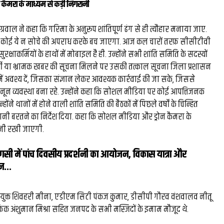
कैमरा के माध्यम से कड़ी निगरानी
्रवाल ने कहा कि गरिमा के अनुरूप शांतिपूर्ण ढंग से ही त्यौहार मनाया जाए.
कोई ये न सोचे की अपराध करके बच जाएगा. आज कल चारों तरफ़ सीसीटीवी
रक्षाकर्मियों के हाथों में मोबाइल है ही. उन्होंने सभी शांति समिति के सदस्यों
्जी या भ्रामक खबर की सूचना मिलने पर उसकी तत्काल सूचना जिला प्रशासन
ें अवश्य दें, जिसका संज्ञान लेकर आवश्यक कार्रवाई की जा सके, जिससे
नून व्यवस्था बना रहे. उन्होंने कहा कि सोशल मीडिया पर कोई आपत्तिजनक
्होंने थानों में होने वाली शांति समिति की बैठकों में पिछले वर्षों के चिन्हित
ावधानी बरतने का निर्देश दिया. कहा कि सोशल मीडिया और ड्रोन कैमरा के
ानी रखी जाएगी.
णसी में पांच दिवसीय प्रदर्शनी का आयोजन, विकास यात्रा और
न...
आयुक्त शिवहरी मीना, एडीएम सिटी पंकज कुमार, डीसीपी गौरव वंशवालव नीतू
फिक अंशुमान मिश्रा सहित जनपद के सभी मस्जिदों के इमाम मौजूद थे.