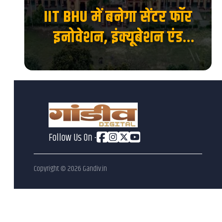
ाया
IIT BHU में बनेगा सेंटर फॉर
 का
इनोवेशन, इंक्यूबेशन एंड
एंटरप्रेन्योरशिप, स्टार्टअप को
मिलेगा नया मंच...
Follow Us On -
Copyright ©
2026
Gandiv.in