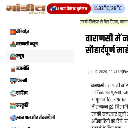
33°C
/
26°C
AI गार्गी दैनिक बुलेटिन
1
.
न्यूज़
-
वाराणसी में बाबतपुर सीएनजी सिलेंडर से गैस रिसाव, चालक की सूझबूझ से टला
वीडियोज़
वाराणसी में न
वीडियो
वाराणसी न्यूज़
सौहार्दपूर्ण म
न्यूज़
राजनीति
Jun 17, 2026, 09:41 AM
|
Po
फिल्मी
वाराणसी :
आगामी मोहर्
की बैठक धर्मगुरुओं, इ
साहित्य
आयुक्त मोहित अग्रवाल 
संस्कृति
में सम्पन्न हुई. जिल
उनकी समस्याएँ सुनी और
ख़ान पान और जीवनशैली
अधिकारियों को दिये. सा