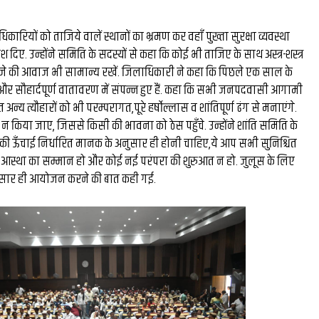
घंटे की
रंग मल्हार में संदूक पर दिख
धिकारियों को ताजिये वालें स्थानों का भ्रमण कर वहाँ पुख्ता सुरक्षा व्यवस्था
26 लाख की
कला कौशल, प्रकृति संरक्षण
देश दिए. उन्होंने समिति के सदस्यों से कहा कि कोई भी ताजिए के साथ अस्त्र-शस्त्र
. डीजे की आवाज भी सामान्य रखें. जिलाधिकारी ने कहा कि पिछले एक साल के
ल बने देश
दिया संदेश...
ण और सौहार्दपूर्ण वातावरण में संपन्न हुए हैं. कहा कि सभी जनपदवासी आगामी
र...
 अन्य त्यौहारों को भी परम्परागत,पूरे हर्षोल्लास व शांतिपूर्ण ढंग से मनाएंगे.
न किया जाए, जिससे किसी की भावना को ठेस पहुँचे. उन्होंने शांति समिति के
े की ऊँचाई निर्धारित मानक के अनुसार ही होनी चाहिए,ये आप सभी सुनिश्चित
ी आस्था का सम्मान हो और कोई नई परंपरा की शुरुआत न हो. जुलूस के लिए
अनुसार ही आयोजन करने की बात कही गई.