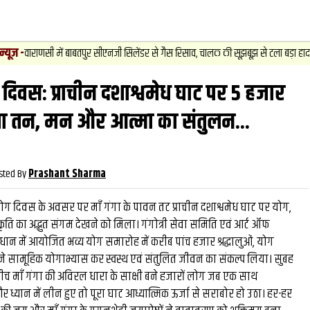
राणसी में बाबतपुर सीएनजी सिलेंडर से गैस रिसाव, चालक की सूझबूझ से टला बड़ा हादसा.
 योग दिवस: प्राचीन दशाश्वमेध घाट पर 5 हजार
वीडियो
और देख
धा तन, मन और आत्मा का संतुलन...
sted By
Prashant Sharma
य योग दिवस के अवसर पर माँ गंगा के पावन तट प्राचीन दशाश्वमेध घाट पर योग,
ृति का अद्भुत संगम देखने को मिला। गंगोत्री सेवा समिति एवं आर्ट ऑफ
वावधान में आयोजित भव्य योग समारोह में करीब पांच हजार श्रद्धालुओं, योग
े सामूहिक योगाभ्यास कर स्वस्थ एवं संतुलित जीवन का संकल्प लिया। सुबह
बीच माँ गंगा की अविरल धारा के साक्षी बने हजारों लोग जब एक साथ
ध्यान में लीन हुए तो पूरा घाट आध्यात्मिक ऊर्जा से सराबोर हो उठा। हर-हर