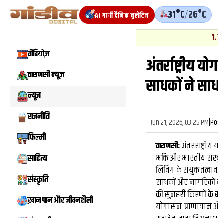
31°C
/
26°C
AI गार्गी दैनिक बुलेटिन
1
.
न्यूज़
-
वा
वीडियोज़
अंतर्राष्ट्रीय
वाराणसी न्यूज़
साधकों ने सा
न्यूज़
राजनीति
Jun 21, 2026, 03:25 PM
|
Po
फिल्मी
वाराणसी:
अंतरराष्ट्री
भक्ति और भारतीय संस्क
साहित्य
लिविंग के संयुक्त तत्
संस्कृति
साधकों और नागरिकों न
की सुनहरी किरणों के 
ख़ान पान और जीवनशैली
योगासन, प्राणायाम और 