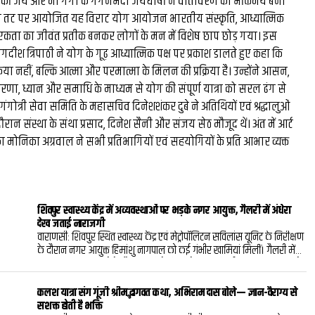
थ की जय और माँ गंगा के गगनभेदी जयघोषों ने वातावरण को भक्तिमय बना
मिस्टर बीस्ट से दो घंटे की
ावन तट पर आयोजित यह विराट योग आयोजन भारतीय संस्कृति, आध्यात्मिक
ता का जीवंत प्रतीक बनकर लोगों के मन में विशेष छाप छोड़ गया। इस
बातचीत, फिर छोड़ी ₹26 लाख
ीश त्रिपाठी ने योग के गूढ़ आध्यात्मिक पक्ष पर प्रकाश डालते हुए कहा कि
या नहीं, बल्कि आत्मा और परमात्मा के मिलन की प्रक्रिया है। उन्होंने आसन,
नौकरी: कैसे हैरी उप्पल बने 
 धारणा, ध्यान और समाधि के माध्यम से योग की संपूर्ण यात्रा को सरल ढंग से
के बड़े फूड व्लॉगर...
गंगोत्री सेवा समिति के महासचिव दिनेशशंकर दुबे ने अतिथियों एवं श्रद्धालुओं
ान संस्था के संथा प्रसाद, दिनेश सैनी और संजय सेठ मौजूद थें। अंत में आर्ट
 मोनिका अग्रवाल ने सभी प्रतिभागियों एवं सहयोगियों के प्रति आभार व्यक्त
शिवपुर स्वास्थ्य केंद्र में अव्यवस्थाओं पर भड़के नगर आयुक्त, गैलरी में अंधेरा
देख जताई नाराजगी
वाराणसी: शिवपुर स्थित स्वास्थ्य केंद्र एवं मेट्रोपॉलिटन सर्विलांस यूनिट के निरीक्षण
के दौरान नगर आयुक्त हिमांशु नागपाल को कई गंभीर खामियां मिलीं। गैलरी में
प्रकाश व्यवस्था नहीं होने और डॉक्टरों के चेंबरों के बाहर किसी प्रकार का सूचना बोर्ड
न होने पर उन्होंने अधिकारियों को फटकार लगाते हुए तत्काल सुधार के निर्देश दिए।
गुरुवार को किए गए औचक निरीक्षण में नगर आयुक्त ने पाया कि निर्माण कार्य पूरा
कलश यात्रा संग गूंजी श्रीमद्भागवत कथा, अभिराम दास बोले— ज्ञान-वैराग्य से
होने के बावजूद स्वास्थ्य केंद्र में बुनियादी सुविधाएं अधूरी हैं। उन्होंने गैलरी में पर्याप्त
सशक्त होती है भक्ति