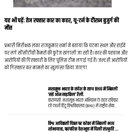
यह भी पढ़ें:
तेज रफ्तार कार का कहर, यू-टर्न के दौरान बुजुर्ग की
मौत
प्रभारी निरीक्षक लंका राजकुमार शर्मा ने बताया कि घटना स्थल और हाईवे
पर लगे सीसीटीवी कैमरों की फुटेज खंगाली जा रही है। कार की पहचान और
आरोपियों की गिरफ्तारी के लिए पुलिस टीम लगाई गई है। जल्द ही आरोपियों
को गिरफ्तार कर मामले का खुलासा किया जाएगा.
नशामुक्त भारत के संदेश के साथ BHU में निकली
‘संडे ऑन साइकिल’ रैली.
वाराणसी: नशामुक्त भारत अभियान के तहत रविवार
को काशी हिंदू विश्वविद्यालय (BHU) में राष्ट्रीय सेवा
योजना (NSS) के तत्वावधान में ‘संडे ऑन साइकिल’
कार्यक्रम का आयोजन किया गया। कार्यक्रम के जरिए
युवाओं को नशे के दुष्परिणामों के प्रति जागरूक करने
विश्व आदिवासी दिवस पर बरेका में निकली भव्य
और नशामुक्त भारत का संदेश जन-जन तक पहुंचाने
शोभायात्रा, पारंपरिक वेशभूषा में दिखी संस्कृति की