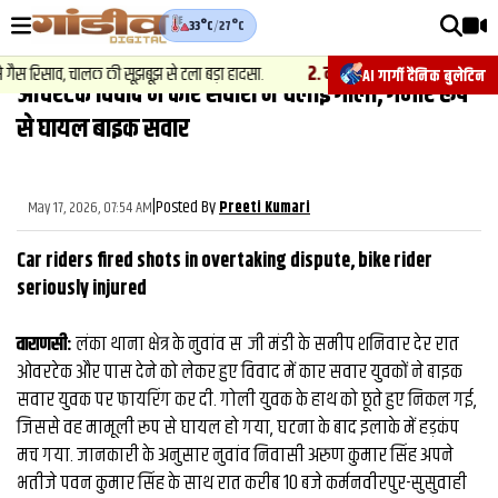
33°C
/
27°C
वीडियोज़
2
.
न्यूज़
-
रिसाव, चालक की सूझबूझ से टला बड़ा हादसा.
चेसिस नंबर बदलकर वाहनों की खर
AI गार्गी दैनिक बुलेटिन
ओवरटेक विवाद में कार सवारों ने चलाई गोली, गंभीर रूप
वाराणसी न्यूज़
से घायल बाइक सवार
न्यूज़
राजनीति
|
Posted By
May 17, 2026, 07:54 AM
Preeti Kumari
फिल्मी
Car riders fired shots in overtaking dispute, bike rider
साहित्य
seriously injured
संस्कृति
वाराणसी:
लंका थाना क्षेत्र के नुवांव सब्जी मंडी के समीप शनिवार देर रात
ओवरटेक और पास देने को लेकर हुए विवाद में कार सवार युवकों ने बाइक
ख़ान पान और जीवनशैली
सवार युवक पर फायरिंग कर दी. गोली युवक के हाथ को छूते हुए निकल गई,
अंतरराष्ट्रीय
जिससे वह मामूली रूप से घायल हो गया, घटना के बाद इलाके में हड़कंप
मच गया. जानकारी के अनुसार नुवांव निवासी अरुण कुमार सिंह अपने
फैक्ट चेक
भतीजे पवन कुमार सिंह के साथ रात करीब 10 बजे कर्मनवीरपुर-सुसुवाही