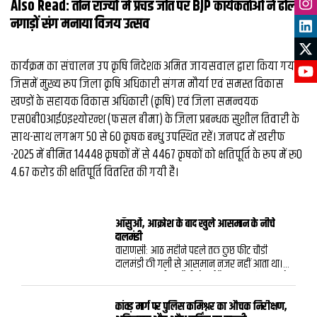
Also Read:
तीन राज्यों में प्रचंड जीत पर BJP कार्यकर्ताओं ने ढोल
नगाड़ों संग मनाया विजय उत्सव
कार्यक्रम का संचालन उप कृषि निदेशक अमित जायसवाल द्वारा किया गया।
जिसमें मुख्य रूप जिला कृषि अधिकारी संगम मौर्या एवं समस्त विकास
खण्डों के सहायक विकास अधिकारी (कृषि) एवं जिला समन्वयक
एस0बी0आई0इश्योरन्श (फसल बीमा) के जिला प्रबन्धक सुशील तिवारी के
साथ-साथ लगभग 50 से 60 कृषक बन्धु उपस्थित रहें। जनपद में खरीफ
-2025 में बीमित 14448 कृषकों में से 4467 कृषकों को क्षतिपूर्ति के रूप में रू0
4.67 करोड की क्षतिपूर्ति वितरित की गयी है।
आँसुओं, आक्रोश के बाद खुले आसमान के नीचे
दालमंडी
वाराणसी: आठ महीने पहले तक कुछ फीट चौडी
दालमंडी की गली से आसमान नजर नहीं आता था।
अब यह 17.5 मीटर चौड़ी हो गई है। आज भूमि पूजन के
साथ इसके रोड बनने की शुरुआत भी हो गई। लेकिन
यह बदलाव यूं ही नहीं हो गया। इस गली में बसे सैकड़ों
कांवड़ मार्ग पर पुलिस कमिश्नर का औचक निरीक्षण,