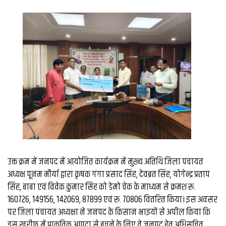
व्यापार
मौसम
देश
Privacy
Policy
right
26
iv.in
उक्त क्रम में जनपद में आयोजित कार्यक्रम में मुख्य अतिथि जिला पंचायत
अध्यक्ष पूनम मौर्या द्वारा कृषक गंगा प्रसाद सिंह, देवब्रत सिंह, योगेन्द्र प्रताप
सिंह, बाबा एवं विवेक कुमार सिंह को डेमो चेक के माध्यम से क्रमश रू.
160726, 149156, 142069, 87899 एवं रू. 70806 वितरित किया। इस अवसर
पर जिला पंचायत अध्यक्षा ने जनपद के किसान भाइयों से अपील किया कि
इस खरीफ में प्राकृतिक आपदा से बचने के लिए वे जनपद हेतु अधिसूचित