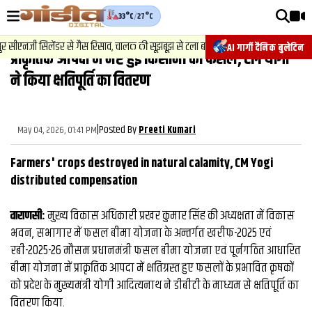
33°C
/
27°C
वीडियोज़
2
.
न्यूज़
-
ीएनजी सिलेंडर से गैस रिसाव, चालक की सूझबूझ से टला बड़ा हादसा.
चेसिस नं
AI गार्गी दैनिक बुलेटिन
प्राकृतिक आपदा में नष्ट हुई किसानों की फसलें, CM योगी
वाराणसी न्यूज़
ने किया क्षतिपूर्ति का वितरण
न्यूज़
राजनीति
|
Posted By
May 04, 2026, 01:41 PM
Preeti Kumari
फिल्मी
Farmers' crops destroyed in natural calamity, CM Yogi
साहित्य
distributed compensation
संस्कृति
वाराणसी:
मुख्य विकास अधिकारी प्रखर कुमार सिंह की अध्यक्षता में विकास
भवन, सभागार में फसल बीमा योजना के अन्तर्गत खरीफ-2025 एवं
ख़ान पान और जीवनशैली
रबी-2025-26 मौसम प्रधानमंत्री फसल बीमा योजना एवं पूर्नगठित आधारित
अंतरराष्ट्रीय
बीमा योजना में प्राकृतिक आपदा में क्षतिग्रस्त हुए फसलों के प्रभावित कृषकों
को प्रदेश के मुख्यमंत्री योगी आदित्यनाथ ने डीबीटी के माध्यम से क्षतिपूर्ति का
फैक्ट चेक
वितरण किया.