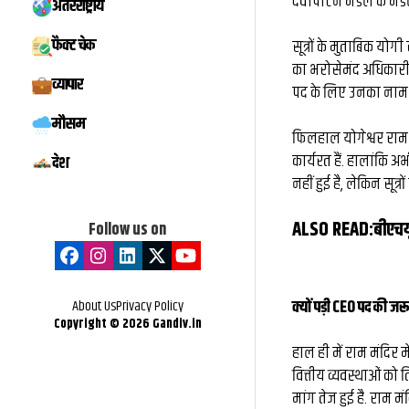
देवीपाटन मंडल के मंडला
अंतरराष्ट्रीय
फैक्ट चेक
सूत्रों के मुताबिक योग
का भरोसेमंद अधिकारी 
व्यापार
पद के लिए उनका नाम 
मौसम
फिलहाल योगेश्वर राम मि
कार्यरत हैं. हालांकि 
देश
नहीं हुई है, लेकिन सूत्रो
ALSO READ:
बीएचय
Follow us on
About Us
Privacy Policy
क्यों पड़ी CEO पद की ज
Copyright ©
2026
Gandiv.in
हाल ही में राम मंदिर 
वित्तीय व्यवस्थाओं को
मांग तेज हुई है. राम मंद