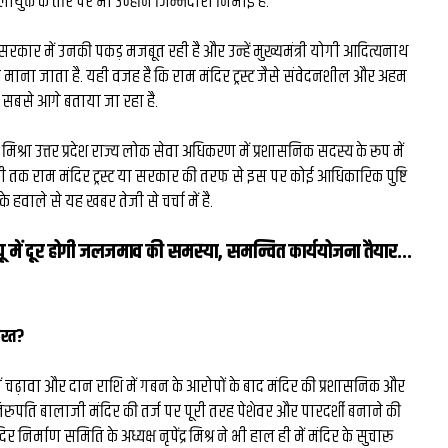
युक्त के तौर पर भी उन्होंने जिम्मेदारी निभाई है.
मिस्टर बीस्ट से दो घंटे की
ी सरकार में उनकी पकड़ मजबूत रही है और उन्हें मुख्यमंत्री योगी आदित्यनाथ
बातचीत, फिर छोड़ी ₹26 लाख
माना जाता है. यही वजह है कि राम मंदिर ट्रस्ट जैसे संवेदनशील और अहम
सबसे आगे बताया जा रहा है.
नौकरी: कैसे हैरी उप्पल बने 
के बड़े फूड व्लॉगर...
श्रा उत्तर प्रदेश राज्य लोक सेवा अधिकरण में प्रशासनिक सदस्य के रूप में
अभी तक राम मंदिर ट्रस्ट या सरकार की तरफ से इस पर कोई आधिकारिक पुष्टि
ं के हवाले से यह खबर तेजी से चर्चा में है.
ू में दूर होगी जलजमाव की समस्‍या, समन्वित कार्ययोजना तैयार...
रूरत?
में चढ़ावा और दान राशि में गबन के आरोपों के बाद मंदिर की प्रशासनिक और
 तिरुपति बालाजी मंदिर की तर्ज पर पूरी तरह पेशेवर और पारदर्शी बनाने की
िर निर्माण समिति के अध्यक्ष नृपेंद्र मिश्र ने भी हाल ही में मंदिर के सुचारू