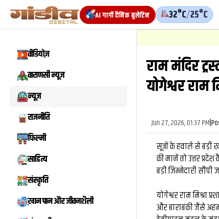
32°C
/
25°C
AI गार्गी दैनिक बुलेटिन
वीडियोज़
राम मंदिर ट्रस
वाराणसी न्यूज़
योगेश्वर राम मि
न्यूज़
राजनीति
Jun 27, 2026, 01:37 PM
|
Po
फिल्मी
सूत्रों के हवाले से बड़
की मानें तो उत्तर प्रद
साहित्य
बड़ी जिम्मेदारी सौंपी 
संस्कृति
योगेश्वर राम मिश्रा प
ख़ान पान और जीवनशैली
और बाराबंकी जैसे अहम 