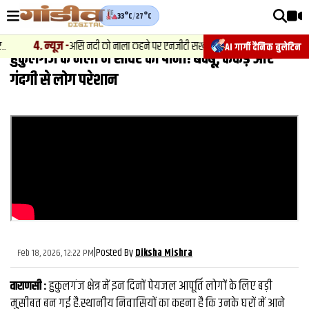
33°C
/
27°C
वीडियोज़
4
.
न्यूज़
-
असि नदी को नाला कहने पर एनजीटी सख्त, राष्ट्रीय स्वच्छ गंगा मिशन के म
AI गार्गी दैनिक बुलेटिन
हुकुलगंज के नलो में सीवर का पानी! बदबू, कंकड़ और
वाराणसी न्यूज़
गंदगी से लोग परेशान
न्यूज़
राजनीति
फिल्मी
साहित्य
संस्कृति
ख़ान पान और जीवनशैली
|
Posted By
Feb 18, 2026, 12:22 PM
Diksha Mishra
अंतरराष्ट्रीय
वाराणसी :
फैक्ट चेक
हुकुलगंज क्षेत्र में इन दिनों पेयजल आपूर्ति लोगों के लिए बड़ी
मुसीबत बन गई है.स्थानीय निवासियों का कहना है कि उनके घरों में आने