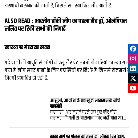
अस्थायी मरम्मत की जाती है, जिससे समस्या फिर लौट आती है.
ALSO READ :
भारतीय हॉकी लीग का पहला मैच ड्रॉ, ओलंपियन
ललित पर टिकी सभी की निगाहें
स्वास्थ्य पर मंडरा रहा खतरा
गंदे पानी की आपूर्ति से लोगो में फ्लू और पेट संबंधी बीमारियों का खतरा बढ़
गया है. लोग साफ पानी के लिए पड़ोसियों पर निर्भर हैं, जिससे रोजमर्रा की
जिंदगी प्रभावित हो रही है.
आँसुओं, आक्रोश के बाद खुले आसमान के नीचे
दालमंडी
वाराणसी: आठ महीने पहले तक कुछ फीट चौडी
दालमंडी की गली से आसमान नजर नहीं आता था।
अब यह 17.5 मीटर चौड़ी हो गई है। आज भूमि पूजन के
साथ इसके रोड बनने की शुरुआत भी हो गई। लेकिन
यह बदलाव यूं ही नहीं हो गया। इस गली में बसे सैकड़ों
कांवड़ मार्ग पर पुलिस कमिश्नर का औचक निरीक्षण,