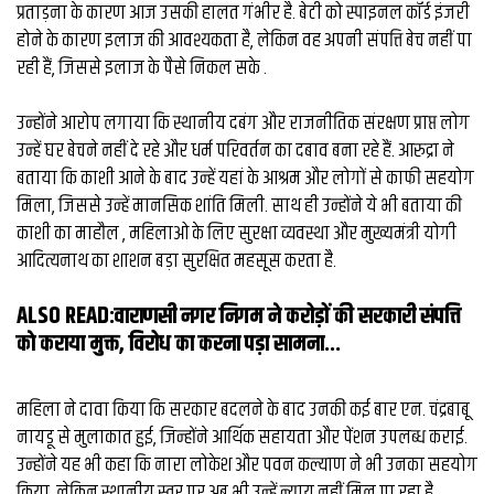
व्यापार
प्रताड़ना के कारण आज उसकी हालत गंभीर है. बेटी को स्पाइनल कॉर्ड इंजरी
होने के कारण इलाज की आवश्यकता है, लेकिन वह अपनी संपत्ति बेच नहीं पा
मौसम
रही हैं, जिससे इलाज के पैसे निकल सके .
देश
उन्होंने आरोप लगाया कि स्थानीय दबंग और राजनीतिक संरक्षण प्राप्त लोग
उन्हें घर बेचने नहीं दे रहे और धर्म परिवर्तन का दबाव बना रहे हैं. आरुद्रा ने
Privacy
बताया कि काशी आने के बाद उन्हें यहां के आश्रम और लोगों से काफी सहयोग
Policy
right
मिला, जिससे उन्हें मानसिक शांति मिली. साथ ही उन्होंने ये भी बताया की
26
काशी का माहौल , महिलाओ के लिए सुरक्षा व्यवस्था और मुख्यमंत्री योगी
iv.in
आदित्यनाथ का शाशन बड़ा सुरक्षित महसूस करता है.
ALSO READ:
वाराणसी नगर निगम ने करोड़ों की सरकारी संपत्ति
काे कराया मुक्त, विरोध का करना पड़ा सामना...
महिला ने दावा किया कि सरकार बदलने के बाद उनकी कई बार एन. चंद्रबाबू
नायडू से मुलाकात हुई, जिन्होंने आर्थिक सहायता और पेंशन उपलब्ध कराई.
उन्होंने यह भी कहा कि नारा लोकेश और पवन कल्याण ने भी उनका सहयोग
किया, लेकिन स्थानीय स्तर पर अब भी उन्हें न्याय नहीं मिल पा रहा है.