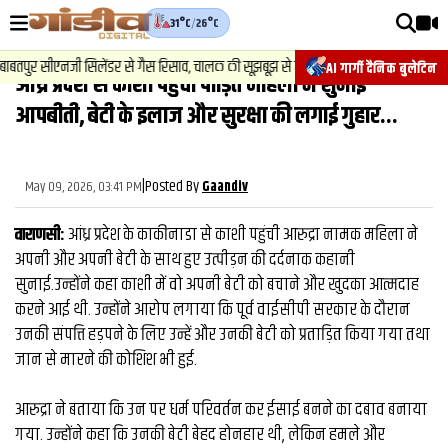
31°C
/
26°C
वीडियोज़
2
.
न्यूज़
-
ाबतपुर सीएनजी सिलेंडर से गैस रिसाव, चालक की सूझबूझ से टला बड़ा हादसा.
AI गार्गी दैनिक बुलेटिन
आंध्र प्रदेश से काशी पहुंची पीड़ित महिला ने सुनाई
वाराणसी न्यूज़
आपबीती, बेटी के इलाज और सुरक्षा की लगाई गुहार...
न्यूज़
राजनीति
|
Posted By
May 09, 2026, 03:41 PM
Gaandiv
फिल्मी
वाराणसी:
आंध्र प्रदेश के काकीनाडा से काशी पहुंची आरुद्रा नामक महिला ने
साहित्य
अपनी और अपनी बेटी के साथ हुए उत्पीड़न की दर्दनाक कहानी
सुनाई.उन्होंने कहा काशी में वो अपनी बेटी को बचाने और खुदका आत्मदाह
संस्कृति
करने आई थी. उन्होंने आरोप लगाया कि पूर्व वाईसीपी सरकार के दौरान
उनकी संपत्ति हड़पने के लिए उन्हें और उनकी बेटी को प्रताड़ित किया गया तथा
ख़ान पान और जीवनशैली
जान से मारने की कोशिश भी हुई.
अंतरराष्ट्रीय
आरुद्रा ने बताया कि उन पर धर्म परिवर्तन कर ईसाई बनने का दबाव बनाया
फैक्ट चेक
गया. उन्होंने कहा कि उनकी बेटी बेहद होनहार थी, लेकिन हमले और