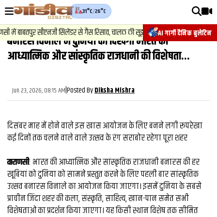
31°C
/
26°C
वीडियोज़
2
.
न्
में बाबतपुर सीएनजी सिलेंडर से गैस रिसाव, चालक की सूझबूझ से टला बड़ा हादसा.
AI गार्गी दैनिक बुलेटिन
बनारस विनाले में दुनिया को दिखेगी भारत की
वाराणसी न्यूज़
आध्यात्मिक और सांस्कृतिक राजधानी की विशेषता...
न्यूज़
राजनीति
|
Posted By
Jun 23, 2026, 08:15 AM
Diksha Mishra
फिल्मी
साहित्य
दिसंबर माह में होने वाले इस खास आयोजन के लिए बनने लगी रूपरेखा
कई दिनों तक चलने वाले वाले उत्सव के रंग सराबोर रहेगा पूरा शहर
संस्कृति
वाराणसी
: भारत की आध्यात्मिक और सांस्कृतिक राजधानी बनारस की हर
ख़ान पान और जीवनशैली
खूबियां को दुनिया को सामने प्रस्तुत करने के लिए पहली बार सांस्कृतिक
अंतरराष्ट्रीय
उत्सव बनारस विनाले का आयोजन किया जाएगा। इसमें दुनिया के सबसे
प्राचीन जिंदा शहर की कला, संस्कृति, साहित्य, खान-पान समेत सभी
फैक्ट चेक
विशेषताओं का प्रदर्शन किया जाएगा। यह किसी स्थान विशेष तक सीमित