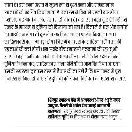
जाता है। इस कला उत्सव में मुख्य रूप से दृश्य कला और समकालीन
रचनाओं को प्रदर्शित किया जाता है। बनारस में विनाले पहली बार होगा
इसलिए यह आयोजन बेहद खास हो जाता है। यहां ऐसा बहुत कुछ है जिसे इस
उत्सव के माध्यम से दुनिया को दिखाया जा रहा है। विनाले में एक ओर संगीत
का आयोजन होगा तो दूसरी तरफ चित्रकला का प्रदर्शन किया जाएगा।
साहित्यकारों का जमावड़ा होगा जिसमें बनारस के साहित्यकारों व ‌उनकी
रचनाओं की चर्चा होगी। इन सबके बीच बनारसी पकवानों की खुशबू भी
आएगी। कई दिनों तक चलने वाले उत्सव में भाग लेने के लिए देश ही नहीं
दुनिया के कलाकर, साहित्यकार, कला प्रेमियों को आमंत्रित किया जाएगा।
इसकी रूपरेखा कुछ इस तरह से तैयार की जा रही है कि इस उत्सव में पूरा
बनारस शामिल हो जाए और दुनिया को अपनी विशेषता का एहसास कराए.
शिवपुर स्वास्थ्य केंद्र में अव्यवस्थाओं पर भड़के नगर
आयुक्त, गैलरी में अंधेरा देख जताई नाराजगी
वाराणसी: शिवपुर स्थित स्वास्थ्य केंद्र एवं मेट्रोपॉलिटन
सर्विलांस यूनिट के निरीक्षण के दौरान नगर आयुक्त
हिमांशु नागपाल को कई गंभीर खामियां मिलीं। गैलरी
में प्रकाश व्यवस्था नहीं होने और डॉक्टरों के चेंबरों के