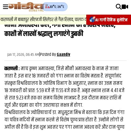
33°C
/
26°C
वीडियोज़
राणसी में बाबतपुर सीएनजी सिलेंडर से गैस रिसाव, चालक की सूझबूझ से टला बड़ा हादसा.
AI गार्गी दैनिक बुलेटिन
मौनी अमावस्‍या कल, गंगा स्‍नान का है विशेष महत्‍व,
वाराणसी न्यूज़
काशी में लाखों श्रद्धालु लगाएंगे डुबकी
न्यूज़
राजनीति
|
Posted By
Jan 17, 2026, 06:45 AM
Gaandiv
फिल्मी
वाराणसी :
माघ कृष्ण अमावस्या, जिसे मौनी अमावस्या के नाम से जाना
साहित्य
जाता है. इस बार 18 जनवरी को गंगा स्नान का विशेष महत्व है. संपूर्णानंद
संस्कृत विश्वविद्यालय के ज्योतिष विभाग के अनुसार, स्नान का उत्तम समय
संस्कृति
18 जनवरी को प्रातः 5.59 बजे से 11.55 बजे तक है. अमृत स्नान शाम 4.41 बजे
से रात 9.23 बजे तक का समय विशेष लाभप्रद है. इस दौरान मकर राशि में
ख़ान पान और जीवनशैली
सूर्य और चंद्रमा का योग उत्तराषाढ़ा नक्षत्र में होगा.
अंतरराष्ट्रीय
विश्वविद्यालय के ज्योतिषाचार्य डा. मधुसूदन मिश्र ने बताया कि इस दिन गंगा
या पवित्र नदियों में स्नान करने से विशेष पुण्य प्राप्त होता है. उन्होंने लोगों से
फैक्ट चेक
अपील की है कि वे इस शुभ अवसर पर गंगा स्नान अवश्य करें और दान-पुण्य