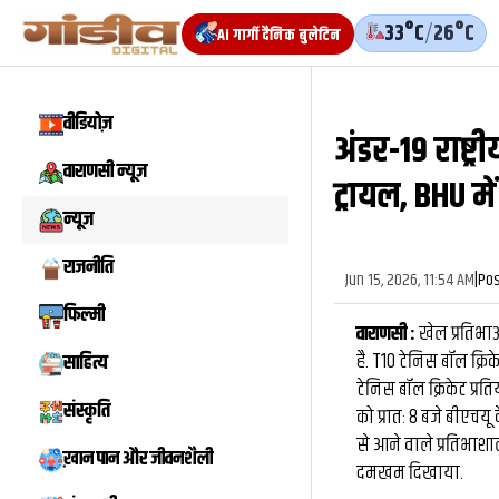
33°C
/
26°C
AI गार्गी दैनिक बुलेटिन
वीडियोज़
अंडर-19 राष्ट्
वाराणसी न्यूज़
ट्रायल, BHU में 
न्यूज़
राजनीति
Jun 15, 2026, 11:54 AM
|
Pos
फिल्मी
वाराणसी :
खेल प्रतिभा
है. T10 टेनिस बॉल क्र
साहित्य
टेनिस बॉल क्रिकेट प्र
संस्कृति
को प्रातः 8 बजे बीएचयू 
से आने वाले प्रतिभाशा
ख़ान पान और जीवनशैली
दमखम दिखाया.