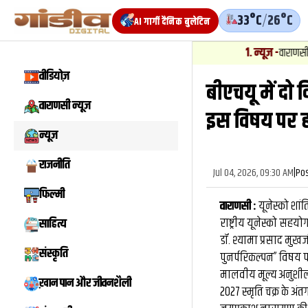
33°C
/
26°C
AI गार्गी दैनिक बुलेटिन
1
.
न्यूज़
-
वाराणसी में बाबतपुर स
वीडियोज़
बीएचयू में दो 
वाराणसी न्यूज़
इस विषय पर ह
न्यूज़
राजनीति
Jul 04, 2026, 09:30 AM
|
Po
फिल्मी
वाराणसी :
यूनेस्को शां
राष्ट्रीय यूनेस्को सहय
साहित्य
डॉ. श्यामा प्रसाद मु
संस्कृति
पुनर्परिकल्पन” विषय 
मालवीय मूल्य अनुशीलन क
ख़ान पान और जीवनशैली
2027 स्मृति चक्र के अ