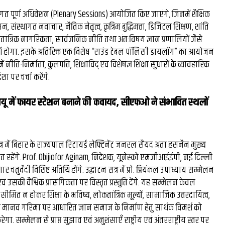
गत पूर्ण अधिवेशन (Plenary Sessions) आयोजित किए जाएंगे, जिनमें शैक्षिक
ासन, संस्थागत नवाचार, नैतिक नेतृत्व, कृत्रिम बुद्धिमत्ता, डिजिटल शिक्षण, शांति
ोकतांत्रिक नागरिकता, सार्वजनिक नीति तथा अंतःविषय ज्ञान प्रणालियों जैसे
्श होगा. इसके अतिरिक्त एक विशेष “राउंड टेबल पॉलिसी डायलॉग” का आयोजन
नीति-निर्माता, कुलपति, शिक्षाविद् एवं विशेषज्ञ शिक्षा सुधारों के व्यावहारिक
ा पर चर्चा करेंगे.
यू में फायर स्‍टेशन बनाने की कवायद, सीएफओ ने संभावित स्‍थलों
्र में बिहार के राज्‍यपाल रिटायर्ड लेफ्टिनेंट जनरल सैयद अता हसनैन मुख्य
थित रहेंगे. Prof. Obijiofor Aginam, निदेशक, यूनेस्को एमजीआईईपी, नई दिल्ली
ुर्वेदी विशिष्ट अतिथि होंगे. उद्घाटन सत्र में प्रो. प्रियंकल उपाध्‍याय सम्मेलन
ं एवं उसकी वैश्विक प्रासंगिकता पर विस्तृत प्रस्तुति देंगे. यह सम्मेलन केवल
ित न होकर शिक्षा के भविष्य, लोकतांत्रिक मूल्यों, सामाजिक उत्तरदायित्व,
 मानव गरिमा पर आधारित ज्ञान समाज के निर्माण हेतु सार्थक विमर्श को
गा. सम्मेलन से प्राप्त सुझाव एवं अनुशंसाएँ राष्ट्रीय एवं अंतरराष्ट्रीय स्तर पर