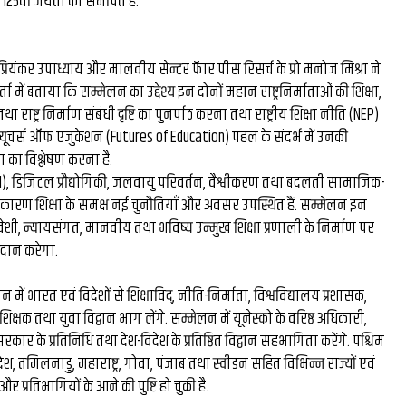
25वीं जयंती को समर्पित है.
मिस्टर बीस्ट से दो घंटे की
बातचीत, फिर छोड़ी ₹26 लाख
 प्रियंकर उपाध्याय और मालवीय सेन्टर फॅार पीस रिसर्च के प्रो मनोज मिश्रा ने
ा में बताया कि सम्मेलन का उद्देश्य इन दोनों महान राष्ट्रनिर्माताओं की शिक्षा,
नौकरी: कैसे हैरी उप्पल बने 
तथा राष्ट्र निर्माण संबंधी दृष्टि का पुनर्पाठ करना तथा राष्ट्रीय शिक्षा नीति (NEP)
के बड़े फूड व्लॉगर...
फ्यूचर्स ऑफ एजुकेशन (Futures of Education) पहल के संदर्भ में उनकी
का विश्लेषण करना है.
 (AI), डिजिटल प्रौद्योगिकी, जलवायु परिवर्तन, वैश्वीकरण तथा बदलती सामाजिक-
े कारण शिक्षा के समक्ष नई चुनौतियाँ और अवसर उपस्थित हैं. सम्मेलन इन
वेशी, न्यायसंगत, मानवीय तथा भविष्य उन्मुख शिक्षा प्रणाली के निर्माण पर
्रदान करेगा.
न में भारत एवं विदेशों से शिक्षाविद्, नीति-निर्माता, विश्वविद्यालय प्रशासक,
, शिक्षक तथा युवा विद्वान भाग लेंगे. सम्मेलन में यूनेस्को के वरिष्ठ अधिकारी,
रकार के प्रतिनिधि तथा देश-विदेश के प्रतिष्ठित विद्वान सहभागिता करेंगे. पश्चिम
रदेश, तमिलनाडु, महाराष्ट्र, गोवा, पंजाब तथा स्वीडन सहित विभिन्न राज्यों एवं
ओं और प्रतिभागियों के आने की पुष्टि हो चुकी है.