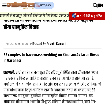
32°C
/
26°C
वीडियोज़
2
ी में बाबतपुर सीएनजी सिलेंडर से गैस रिसाव, चालक की सूझबूझ से टला बड़ा हादसा.
AI गार्गी दैनिक बुलेटिन
वाराणसी में कीनाराम अवतरण दिवस पर 55 जोड़ों का
वाराणसी न्यूज़
होगा सामूहिक विवाह
न्यूज़
राजनीति
|
Posted By
Apr 29, 2026, 12:06 PM
Preeti Kumari
फिल्मी
55 couples to have mass wedding on Kinaram Avtaran Diwas
साहित्य
in Varanasi
संस्कृति
वाराणसी:
अघोर परंपरा के प्रमुख केंद्र रविंद्रपुरी स्थित बाबा कीनाराम स्थल
पर एक बार फिर सामाजिक सरोकार का बड़ा आयोजन होने जा रहा है.
ख़ान पान और जीवनशैली
अघोराचार्य बाबा कीनाराम अघोर शोध एवं सेवा संस्थान की ओर से 1 मई को
अंतरराष्ट्रीय
पीठाधीश्वर बाबा सिद्धार्थ गौतम राम के अवतरण दिवस के अवसर पर 55
जरूरतमंद नवयुवक-युवतियों का सामूहिक विवाह कराया जाएगा. यह
फैक्ट चेक
आयोजन कीनाराम स्थल के की-कुण्ड परिसर में सम्पन्न होगा, जहां देश-