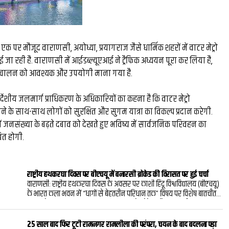
ा एक पर मौजूद वाराणसी, अयोध्या, प्रयागराज जैसे धार्म‍िक शहरों में वाटर मेट्रो
ा रही है. वाराणसी में आईडब्ल्यूएआई ने ट्रैफिक अध्ययन पूरा कर लिया है,
े संचालन को आवश्यक और उपयोगी माना गया है.
ंतर्देशीय जलमार्ग प्राधिकरण के अधिकारियों का कहना है कि वाटर मेट्रो
ने के साथ-साथ लोगों को सुरक्षित और सुगम यात्रा का विकल्प प्रदान करेगी.
 जनसंख्या के बढ़ते दबाव को देखते हुए भविष्य में सार्वजनिक परिवहन का
ित होगी.
राष्ट्रीय हथकरघा दिवस पर बीएचयू में बनारसी ब्रोकेड की विरासत पर हुई चर्चा
वाराणसी: राष्ट्रीय हथकरघा दिवस के अवसर पर काशी हिंदू विश्वविद्यालय (बीएचयू)
के भारत कला भवन में “धागों से बेहतरीन परिधान तक” विषय पर विशेष बातचीत
का आयोजन किया गया। कार्यक्रम में बनारस के ब्रोकेड और बनारसी वस्त्रों की
समृद्ध परंपरा, उनकी बारीक कारीगरी तथा बदलते दौर में हथकरघा की प्रासंगिकता
पर चर्चा हुई।कार्यक्रम में राष्ट्रीय एवं संत कबीर पुरस्कार से सम्मानित बुनकर
25 साल बाद फिर टूटी रामनगर रामलीला की परंपरा, चयन के बाद बदलना पड़ा