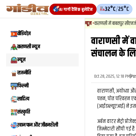
32°C
/
25°C
AI गार्गी दैनिक बुलेटिन
1
.
न्यूज़
-
वाराणसी में बाबतपुर सीएनजी सिलेंडर से गैस
वीडियोज़
वाराणसी में व
वीडियो
वाराणसी न्यूज़
संचालन के ल‍िए 
न्यूज़
राजनीति
Oct 28, 2025, 12:18 PM
|
Po
फिल्मी
वाराणसी, अयोध्या और प
पत्तन, पोत परिवहन एवं
साहित्य
(आईडब्ल्यूएआई) ने इस
संस्कृति
अर्बन वाटर मेट्रो प्रोज
ख़ान पान और जीवनशैली
जिम्मेदारी सौंपी गई है.