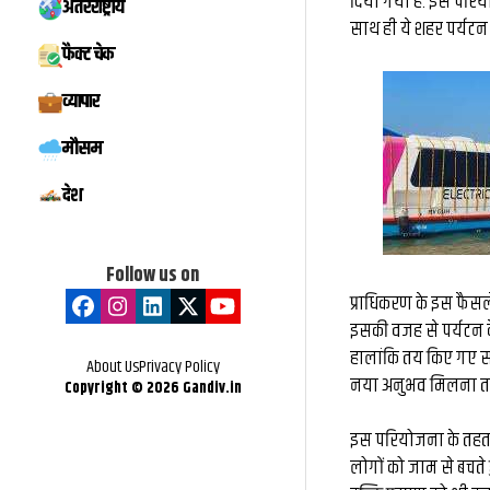
दिया गया है. इस परियोज
अंतरराष्ट्रीय
मिस्टर 
साथ ही ये शहर पर्यटन 
फैक्ट चेक
बातचीत, फ
व्यापार
नौकरी: कै
मौसम
के ब
देश
Follow us on
प्राध‍िकरण के इस फैसले स
इसकी वजह से पर्यटन के क
हालांक‍ि तय किए गए स
About Us
Privacy Policy
नया अनुभव म‍िलना तय
Copyright ©
2026
Gandiv.in
इस परियोजना के तहत व
लोगों को जाम से बचत