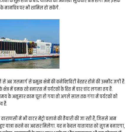
ना के शुरू होने के बाद यात्रियों को अनोखी सुविधाएं प्राप्त होंगी और इसके
बीस्ट से दो घंटे की
रंग मल्हार में स
के मानचित्र पर भी शामिल हो सकेंगे.
िर छोड़ी ₹26 लाख की
कला कौशल, प्रकृ
से हैरी उप्पल बने देश
दिया सं
ड़े फूड व्लॉगर...
े अब जलमार्ग से प्रमुख क्षेत्रों की कनेक्‍ट‍िव‍िटी बेहतर होने की उम्‍मीद जगी है.
्षेत्र में चमक रहे बनारस में पर्यटकों के ह‍ित में चार चांद लगना तय है.
मय के अनुसार काम पूरा हो गया तो अगले साल तक गंगा में पर्यटकों को
 है.
ाराणसी में भी वाटर मेट्रो चलाने की तैयारी की जा रही है, जिससे आम
े हुए यात्रा करने का अवसर मिलेगा. यह न केवल यातायात को सुगम बनाएगा,