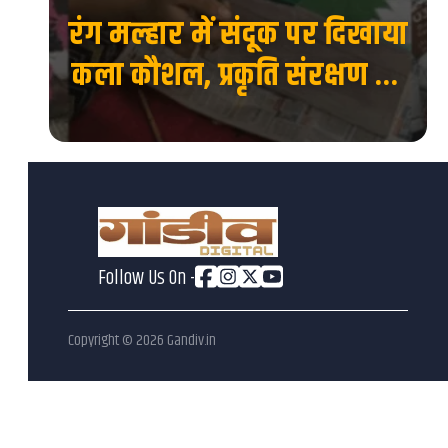
ंदूक पर दिखाया
IIT BHU में बनेगा सें
ति संरक्षण का
इनोवेशन, इंक्यूबेश
देश...
एंटरप्रेन्योरशिप, स्टार
मिलेगा नया मंच.
Follow Us On -
Copyright ©
2026
Gandiv.in