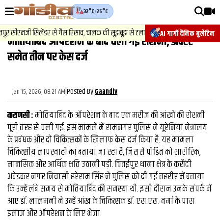
32°C
/
25°C
वीडियोज़
2
.
न्यूज़
-
ुर सीएनजी सिलेंडर से गैस रिसाव, चालक की सूझबूझ से टला बड़ा हादसा.
चेस
AI गार्गी दैनिक बुलेटिन
मोतियाबिंद आपरेशन के बाद चली गई रोशनी, डाक्‍टर
वाराणसी न्यूज़
समेत तीन पर केस दर्ज
न्यूज़
राजनीति
|
Posted By
Jan 15, 2026, 08:21 AM
Gaandiv
फिल्मी
वाराणसी :
मोतियाबिंद के ऑपरेशन के बाद एक मरीज की आंखों की रोशनी
साहित्य
पूरी तरह से चली गई. इस मामले में रामनगर पुलिस ने यूरेनिया नेत्रालय
के प्रबंधक और दो चिकित्सकों के खिलाफ केस दर्ज किया है. यह मामला
संस्कृति
चिकित्सीय लापरवाही का बताया जा रहा है, जिससे पीड़ित को शारीरिक,
मानसिक और आर्थिक क्षति उठानी पड़ी. चितईपुर थाना क्षेत्र के करौंदी
ख़ान पान और जीवनशैली
अंबेडकर नगर निवासी हरेराम सिंह ने पुलिस को दी गई तहरीर में बताया
अंतरराष्ट्रीय
कि उन्हें लंबे समय से मोतियाबिंद की समस्या थी. इसी दौरान उनके संपर्क में
आए डॉ. लालमनी ने उन्हें आंख के चिकित्सक डॉ. एस.एस. वर्मा के पास
फैक्ट चेक
इलाज और ऑपरेशन के लिए भेजा.