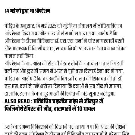
व्यापार
14 मई को हुआ था ऑपरेशन
मौसम
देश
पीड़ित के अनुसार, 14 मई 2025 को यूरेनिया नेत्रालय में मोतियाबिंद का
ऑपरेशन किया गया और आंख में लेंस भी लगाया गया. आरोप है कि
ऑपरेशन के दौरान चिकित्सक डॉ. एस.एस. वर्मा ने घोर लापरवाही बरती
Privacy
और आवश्यक चिकित्सीय जांच, सावधानियों एवं उपचार के तय मानकों का
Policy
right
पालन नहीं किया.
26
ऑपरेशन के बाद आंख की रोशनी बेहतर होने के बजाय लगातार बिगड़ती
iv.in
चली गई और कुछ ही समय में आंख से पूरी तरह दिखाई देना बंद हो गया.
पीड़ित का आरोप है कि जब उन्होंने बिगड़ती हालत की शिकायत की तो डॉ.
एस.एस. वर्मा ने उन्हें भरोसा दिलाया कि दवाओं से सब ठीक हो जाएगा.
हालांकि, इलाज के बावजूद आंखों की स्थिति में कोई सुधार नहीं हुआ.
ALSO READ :
प्रतिबंधित चाइनीज मांझ से जौनपुर में
फिजियोथेरेपिस्‍ट की मौत, वाराणसी में 10 घायल
इसके बाद अन्य चिकित्सकों को दिखाने पर बताया गया कि आंख की रोशनी
जाने की वजह ऑपरेशन के दौरान हुई चिकित्सीय लापरवाही है. हरेराम सिंह