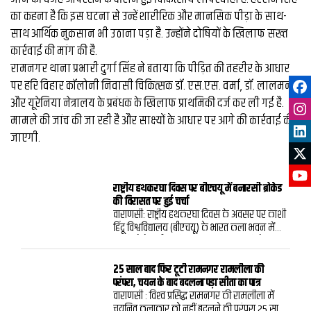
का कहना है कि इस घटना से उन्हें शारीरिक और मानसिक पीड़ा के साथ-
साथ आर्थिक नुकसान भी उठाना पड़ा है. उन्होंने दोषियों के खिलाफ सख्त
कार्रवाई की मांग की है.
रामनगर थाना प्रभारी दुर्गा सिंह ने बताया कि पीड़ित की तहरीर के आधार
पर हरि विहार कॉलोनी निवासी चिकित्सक डॉ. एस.एस. वर्मा, डॉ. लालमनी
और यूरेनिया नेत्रालय के प्रबंधक के खिलाफ प्राथमिकी दर्ज कर ली गई है.
मामले की जांच की जा रही है और साक्ष्यों के आधार पर आगे की कार्रवाई की
जाएगी.
राष्ट्रीय हथकरघा दिवस पर बीएचयू में बनारसी ब्रोकेड
की विरासत पर हुई चर्चा
वाराणसी: राष्ट्रीय हथकरघा दिवस के अवसर पर काशी
हिंदू विश्वविद्यालय (बीएचयू) के भारत कला भवन में
“धागों से बेहतरीन परिधान तक” विषय पर विशेष
बातचीत का आयोजन किया गया। कार्यक्रम में बनारस
के ब्रोकेड और बनारसी वस्त्रों की समृद्ध परंपरा, उनकी
25 साल बाद फिर टूटी रामनगर रामलीला की
बारीक कारीगरी तथा बदलते दौर में हथकरघा की
परंपरा, चयन के बाद बदलना पड़ा सीता का पात्र
प्रासंगिकता पर चर्चा हुई।कार्यक्रम में राष्ट्रीय एवं संत
वाराणसी : विश्‍व प्रसिद्ध रामनगर की रामलीला में
कबीर पुरस्कार से सम्मानित बुनकर कमालुद्दीन
चयनित कलाकार को नहीं बदलने की परंपरा 25 साल