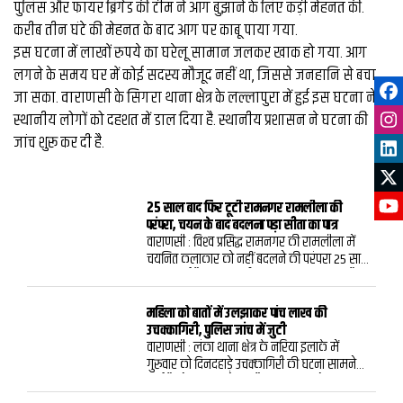
पुलिस और फायर ब्रिगेड की टीम ने आग बुझाने के लिए कड़ी मेहनत की.
करीब तीन घंटे की मेहनत के बाद आग पर काबू पाया गया.
इस घटना में लाखों रुपये का घरेलू सामान जलकर खाक हो गया. आग
लगने के समय घर में कोई सदस्य मौजूद नहीं था, जिससे जनहानि से बचा
जा सका. वाराणसी के सिगरा थाना क्षेत्र के लल्लापुरा में हुई इस घटना ने
स्थानीय लोगों को दहशत में डाल दिया है. स्थानीय प्रशासन ने घटना की
जांच शुरू कर दी है.
25 साल बाद फिर टूटी रामनगर रामलीला की
परंपरा, चयन के बाद बदलना पड़ा सीता का पात्र
वाराणसी : विश्‍व प्रसिद्ध रामनगर की रामलीला में
चयनित कलाकार को नहीं बदलने की परंपरा 25 साल
बाद टूट गई है. इस बार सीता का पात्र बदलना पड़ा है.
चयनित रुद्र उपाध्याय के व्यक्तिगत कारणों से पीछे हटने
पर अब महमूरगंज निवासी देव पांडेय को यह भूमिका
महिला को बातों में उलझाकर पांच लाख की
सौंपी गई है. गणेश पूजन के बाद उनका प्रशिक्षण भी
उचक्‍कागिरी, पुलिस जांच में जुटी
शुरू करा दिया गया है.रामलीला का औपचारिक
वाराणसी : लंका थाना क्षेत्र के नरिया इलाके में
शुभारंभ पिछले रविवार को गणेश पूजन के साथ हुआ.
गुरुवार को दिनदहाड़े उचक्‍कागिरी की घटना सामने
इस दौरान पंच पात्रों में श्रीराम, लक्ष्मण, भरत और
आई है. सेक्टर 45 नोएडा गौतमबुद्ध नगर के घनश्याम
शत्रुघ्न का पूजन कराया गया, लेकिन सीता की भूमिका
तिवारी वाराणसी में जमीन की रजिस्ट्री कराकर लौट