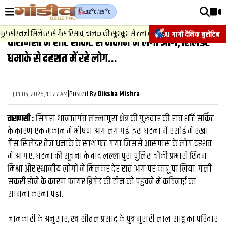
32°C
/
25°C
वीडियोज़
2
.
न्यूज़
-
र सीएनजी सिलेंडर से गैस रिसाव, चालक की सूझबूझ से टला बड़ा हादसा.
चेसि
AI गार्गी दैनिक बुलेटिन
वाराणसी में शार्ट सर्किट से मकान में लगी आग, सिलेंडर
वाराणसी न्यूज़
धमाके से दहशत में रहे लोग...
न्यूज़
राजनीति
|
Posted By
Jun 05, 2026, 10:27 AM
Diksha Mishra
फिल्मी
वाराणसी :
सिगरा थानांतर्गत लल्लापुरा क्षेत्र की गुरुवार की रात शॉर्ट सर्किट
साहित्य
के कारण एक मकान में भीषण आग लग गई. इस घटना में रसोई में रखा
गैस सिलेंडर तेज धमाके के साथ फट गया जिससे आसपास के लोग दहशत
संस्कृति
में आ गए. घटना की सूचना के बाद लल्लापुरा पुलिस चौकी प्रभारी शिवम
मिश्रा और स्थानीय लोगों ने मिलकर देर रात आग पर काबू पा लिया. गली
ख़ान पान और जीवनशैली
सकरी होने के कारण फायर ब्रिगेड की टीम को पहुंचने में कठिनाई का
अंतरराष्ट्रीय
सामना करना पड़ा.
फैक्ट चेक
जानकारी के अनुसार, स्व. शीतल प्रसाद के पुत्र मुरारी लाल साहू का परिवार