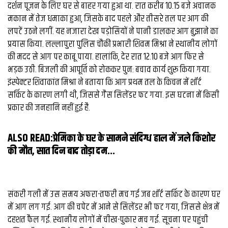
व्यापार
दर्शन पूजन के लिए घर से बाहर गया हुआ था. रात करीब 10.15 बजे अचानक
मकान में तेज धमाका हुआ, जिसके बाद पहले और तीसरे तल पर आग की
मौसम
लपटें उठने लगीं. यह नजारा देख पड़ोसियों ने पानी डालकर आग बुझाने का
देश
प्रयास किया. लल्लापुरा पुलिस चौकी प्रभारी शिवम मिश्रा ने स्थानीय लोगों
की मदद से आग पर काबू पाया. हालांकि, देर रात 12.10 बजे आग फिर से
भड़क उठी. बिजली की आपूर्ति को रोककर पुनः बचाव कार्य शुरू किया गया.
Privacy
इंस्पेक्टर शिवाकांत मिश्रा ने बताया कि आग प्रथम तल के किचन में शॉर्ट
Policy
right
सर्किट के कारण लगी थी, जिससे गैस सिलेंडर फट गया. इस घटना में किसी
26
प्रकार की जनहानि नहीं हुई है.
iv.in
ALSO READ:
प्रेमिका के घर के सामने संदिग्‍ध हाल में जले किशोर
की मौत, सात दिन बाद तोड़ा दम...
संकरी गली में उस समय अफरा-तफरी मच गई जब शॉर्ट सर्किट के कारण घर
में आग लग गई. आग की चपेट में आने से सिलेंडर भी फट गया, जिससे क्षेत्र में
दहशत फैल गई. स्थानीय लोगों में चीख-पुकार मच गई. सूचना पर पहुंची