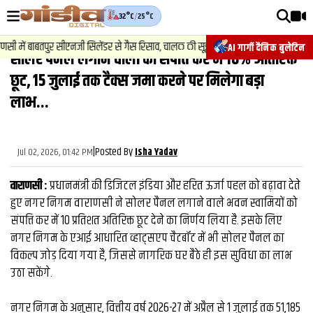
32°C
/
25°C
वीडियोज़
2
.
न
में बाबतपुर सीएनजी सिलेंडर से गैस रिसाव, चालक की सूझबूझ से टला बड़ा हादसा.
AI गार्गी दैनिक बुलेटिन
सोलर पैनल लगाने वालों को संपत्ति कर में 10% अतिरिक्त
वाराणसी न्यूज़
छूट, 15 जुलाई तक टैक्स जमा करने पर मिलेगा बड़ा
न्यूज़
लाभ...
राजनीति
|
Posted By
फिल्मी
Jul 02, 2026, 01:42 PM
Isha Yadav
साहित्य
वाराणसी :
प्रधानमंत्री की डिजिटल इंडिया और हरित ऊर्जा पहल को बढ़ावा देते
हुए नगर निगम वाराणसी ने सोलर पैनल लगाने वाले भवन स्वामियों को
संस्कृति
संपत्ति कर में 10 प्रतिशत अतिरिक्त छूट देने का निर्णय लिया है. इसके लिए
ख़ान पान और जीवनशैली
नगर निगम के एआई आधारित व्हाट्सएप चैटबॉट में भी सोलर पैनल का
विकल्प जोड़ दिया गया है, जिससे नागरिक घर बैठे ही इस सुविधा का लाभ
अंतरराष्ट्रीय
उठा सकेंगे.
फैक्ट चेक
नगर निगम के अनुसार, वित्तीय वर्ष 2026-27 में अप्रैल से 1 जुलाई तक 51,185