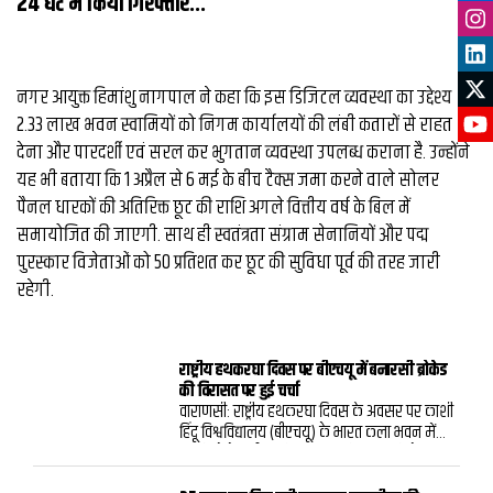
24 घंटे में किया गिरफ्तार...
नगर आयुक्त हिमांशु नागपाल ने कहा कि इस डिजिटल व्यवस्था का उद्देश्य
2.33 लाख भवन स्वामियों को निगम कार्यालयों की लंबी कतारों से राहत
देना और पारदर्शी एवं सरल कर भुगतान व्यवस्था उपलब्ध कराना है. उन्होंने
यह भी बताया कि 1 अप्रैल से 6 मई के बीच टैक्स जमा करने वाले सोलर
पैनल धारकों की अतिरिक्त छूट की राशि अगले वित्तीय वर्ष के बिल में
समायोजित की जाएगी. साथ ही स्वतंत्रता संग्राम सेनानियों और पद्म
पुरस्कार विजेताओं को 50 प्रतिशत कर छूट की सुविधा पूर्व की तरह जारी
रहेगी.
राष्ट्रीय हथकरघा दिवस पर बीएचयू में बनारसी ब्रोकेड
की विरासत पर हुई चर्चा
वाराणसी: राष्ट्रीय हथकरघा दिवस के अवसर पर काशी
हिंदू विश्वविद्यालय (बीएचयू) के भारत कला भवन में
“धागों से बेहतरीन परिधान तक” विषय पर विशेष
बातचीत का आयोजन किया गया। कार्यक्रम में बनारस