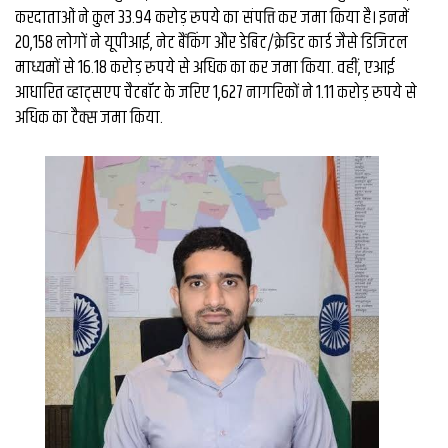
व्यापार
करदाताओं ने कुल 33.94 करोड़ रुपये का संपत्ति कर जमा किया है। इनमें
20,158 लोगों ने यूपीआई, नेट बैंकिंग और डेबिट/क्रेडिट कार्ड जैसे डिजिटल
मौसम
माध्यमों से 16.18 करोड़ रुपये से अधिक का कर जमा किया. वहीं, एआई
देश
आधारित व्हाट्सएप चैटबॉट के जरिए 1,627 नागरिकों ने 1.11 करोड़ रुपये से
अधिक का टैक्स जमा किया.
Privacy
Policy
right
26
iv.in