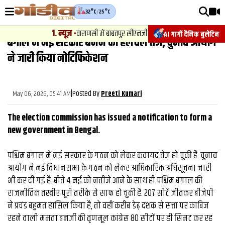
32°C
/
25°C
वीडियोज़
1
.
न्यूज़
-
वाराणसी में बाबतपुर सीएनजी सिलेंडर से गैस रिसाव, चालक की सूझबू
AI गार्गी दैनिक बुलेटिन
बंगाल में नई सरकार बनने की हलचल तेज, चुनाव आयोग
वाराणसी न्यूज़
ने जारी किया नोटिफिकेशन
न्यूज़
राजनीति
|
Posted By
May 06, 2026, 05:41 AM
Preeti Kumari
फिल्मी
The election commission has issued a notification to form a
साहित्य
new government in Bengal.
संस्कृति
पश्चिम बंगाल में नई सरकार के गठन को लेकर कवायद तेज हो चुकी है. चुनाव
आयोग ने नई विधानसभा के गठन को लेकर आधिकारिक अधिसूचना जारी
ख़ान पान और जीवनशैली
भी कर दी गई है. बीते 4 मई को नतीजे आने के साथ ही पश्चिम बंगाल की
अंतरराष्ट्रीय
राजनीतिक तस्वीर पूरी तरीके से साफ हो चुकी है. 207 सीटें जीतकर बीजेपी
ने प्रचंड बहुमत हासिल किया है, तो वहीं करीब डेढ़ दशक से सत्ता पर काबिज
फैक्ट चेक
रहने वाली ममता बनर्जी की तृणमूल कांग्रेस 80 सीटों पर ही सिमट कर रह