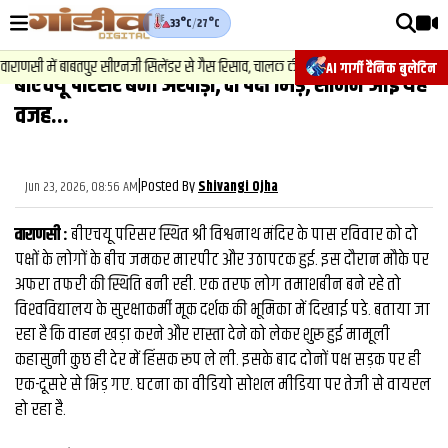
33°C
/
27°C
वीडियोज़
राणसी में बाबतपुर सीएनजी सिलेंडर से गैस रिसाव, चालक की सूझबूझ से टला बड़ा हादसा.
AI गार्गी दैनिक बुलेटिन
बीएचयू परिसर बना अखाड़ा, दो पक्ष भिड़े, सामने आई यह
वाराणसी न्यूज़
वजह...
न्यूज़
राजनीति
|
Posted By
Jun 23, 2026, 08:56 AM
Shivangi Ojha
फिल्मी
वाराणसी :
बीएचयू परिसर स्थित श्री विश्वनाथ मंदिर के पास रविवार को दो
साहित्य
पक्षों के लोगों के बीच जमकर मारपीट और उठापटक हुई. इस दौरान मौके पर
अफरा तफरी की स्थिति बनी रही. एक तरफ लोग तमाशबीन बने रहे तो
संस्कृति
विश्‍वविद्यालय के सुरक्षाकर्मी मूक दर्शक की भूमिका में दिखाई पडे. बताया जा
रहा है कि वाहन खड़ा करने और रास्ता देने को लेकर शुरू हुई मामूली
ख़ान पान और जीवनशैली
कहासुनी कुछ ही देर में हिंसक रूप ले ली. इसके बाद दोनों पक्ष सड़क पर ही
अंतरराष्ट्रीय
एक-दूसरे से भिड़ गए. घटना का वीडियो सोशल मीडिया पर तेजी से वायरल
हो रहा है.
फैक्ट चेक