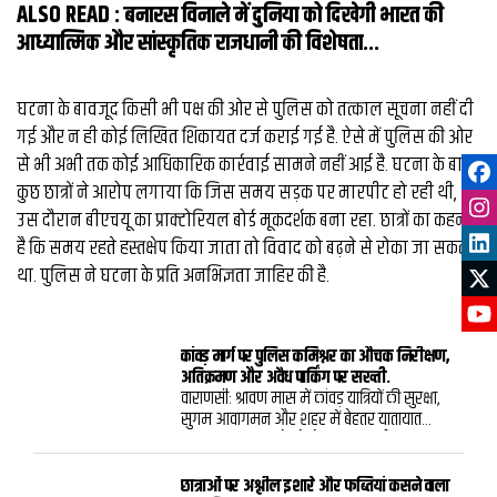
ALSO READ :
बनारस विनाले में दुनिया को दिखेगी भारत की
आध्यात्मिक और सांस्कृतिक राजधानी की विशेषता...
घटना के बावजूद किसी भी पक्ष की ओर से पुलिस को तत्काल सूचना नहीं दी
गई और न ही कोई लिखित शिकायत दर्ज कराई गई है. ऐसे में पुलिस की ओर
से भी अभी तक कोई आधिकारिक कार्रवाई सामने नहीं आई है. घटना के बाद
कुछ छात्रों ने आरोप लगाया कि जिस समय सड़क पर मारपीट हो रही थी,
उस दौरान बीएचयू का प्राक्टोरियल बोर्ड मूकदर्शक बना रहा. छात्रों का कहना
है कि समय रहते हस्तक्षेप किया जाता तो विवाद को बढ़ने से रोका जा सकता
था. पुलिस ने घटना के प्रति अनभिज्ञता जाहिर की है.
कांवड़ मार्ग पर पुलिस कमिश्नर का औचक निरीक्षण,
अतिक्रमण और अवैध पार्किंग पर सख्ती.
वाराणसी: श्रावण मास में कांवड़ यात्रियों की सुरक्षा,
सुगम आवागमन और शहर में बेहतर यातायात
व्यवस्था बनाए रखने को लेकर वाराणसी पुलिस
कमिश्नरेट पूरी तरह अलर्ट है. इसी क्रम में पुलिस
आयुक्त कमिश्नरेट वाराणसी मोहित अग्रवाल ने
छात्राओं पर अश्लील इशारे और फब्तियां कसने वाला