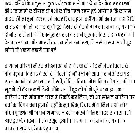
व्यापार
प्रत्यक्षदर्शियों के अनुसार, कुछ पर्यटक कार से आए थे. मंदिर के बाहर वाहनों
की आवाजाही के दौरान दो पक्षों के बीच पहले बहस हुई. आरोप है कि कार से
मौसम
बाइक की मामूली टक्‍कर को लेकर विवाद हुआ. वहीं यह भी कहा जा रहा है कि
देश
साइड देने को लेकर कहासुनी हुई. देखते ही देखते मामला इतना बढ़ गया कि
दोनों ओर से लोगों ने एक-दूसरे पर हाथ उठाने शुरू कर दिए. सड़क पर काफी
देर तक हंगामा और मारपीट का माहौल बना रहा, जिससे आसपास मौजूद
Privacy
लोगों में अफरा-तफरी मच गई.
Policy
right
26
वायरल वीडियो में एक महिला अपने छोटे बच्चे को गोद में लेकर विवाद के
iv.in
बीच पहुंचती दिखाई दे रही है. महिला दोनों पक्षों को शांत कराने और झगड़ा
खत्म कराने का प्रयास करती रही, लेकिन विवाद में शामिल लोग उसकी बात
सुनने को तैयार नहीं दिखे. मौके पर मौजूद लोगों ने पूरे घटनाक्रम का
वीडियो अपने मोबाइल फोन में रिकॉर्ड कर लिया, जो अब सोशल मीडिया पर
चर्चा का विषय बना हुआ है. सूत्रों के मुताबिक, विवाद में शामिल सभी लोग
बीएचयू स्थित श्री विश्वनाथ मंदिर में दर्शन करने के लिए बाहर से वाराणसी
आए हुए थे. वाहन को लेकर शुरू हुआ विवाद अचानक इतना बढ़ गया कि
मामला हाथापाई तक पहुंच गया.