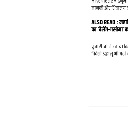
मंदिर परिसर में हनुमान 
जानकी और शिवालय का छो
ALSO READ :
महाश
का ‘चेलेंग-गसोमा’ क
पुजारी जी ने बताया कि
विदेशी श्रद्धालु भी यह