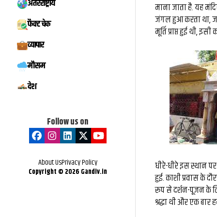
अंतरराष्ट्रीय
माना जाता है. यह मंदिर
: काशी के महान
बारिश के साथ आज गिर
जंगल हुआ करता था, जहां 
फैक्ट चेक
 दुनिया को दिया
अप्रैल में 4-5 दिनों
मूर्ति प्राप्त हुई थी, 
व्यापार
ा का ज्ञान...
बारिश
मौसम
देश
Follow us on
About Us
Privacy Policy
धीरे-धीरे इस स्थान पर
Copyright ©
2026
Gandiv.in
हुई. काशी प्रवास के
रूप से दर्शन-पूजन के
श्रद्धा थी और एक बार हन