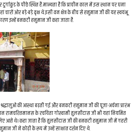
 दुर्गाकुंड के पीछे स्थित है.मान्यता है कि प्राचीन काल में इस स्थान पर घना
ेंगे ओले,
163 शौचालय फिर भी परेशा
चारों ओर बड़े-बड़े वृक्ष थे.इसी वन क्षेत्र के बीच से हनुमान जी की यह स्वयंभू
 तक झमाझम
काशी में गंदगी से लोग परेश
इसी कारण इन्हें बनकटी हनुमान जी कहा जाता है.
 श्रद्धालुओं की आस्था बढ़ती गई और बनकटी हनुमान जी की पूजा-अर्चना प्रारंभ
 दौरान रामचरितमानस के रचयिता गोस्वामी तुलसीदास जी भी यहां नियमित
 लिए आते थे। कहा जाता है कि तुलसीदास जी की बनकटी हनुमान जी में गहरी
ुमान जी ने कोढ़ी के रूप में उन्हें साक्षात दर्शन दिए थे.