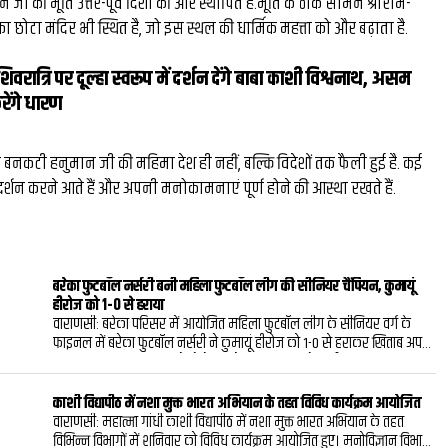
जी की मूर्ति उत्तर-पूर्व दिशा की ओर स्थापित है.मूर्ति के ठीक सामने श्रीराम-
टा मंदिर भी स्थित है, जो इस स्थल की धार्मिक महत्ता को और बढ़ाता है.
िवरात्रि पर दूल्हा स्वरूप में दर्शन देंगे बाबा काशी विश्वनाथ, असम
रेंगे धारण
 बनकटी हनुमान जी की महिमा देश ही नहीं, बल्कि विदेशों तक फैली हुई है. कई
ां दर्शन करने आते हैं और अपनी मनोकामनाएं पूर्ण होने की आस्था रखते हैं.
बरेका फुटबॉल नर्सरी बनी महिला फुटबॉल लीग की सीनियर चैंपियन, कुमायूं
हीरोज को 1-0 से हराया
वाराणसी: बरेका परिसर में आयोजित महिला फुटबॉल लीग के सीनियर वर्ग के
फाइनल में बरेका फुटबॉल नर्सरी ने कुमायूं हीरोज को 1-0 से हराकर खिताब अपने
नाम कर लिया। शनिवार को खेले गए रोमांचक मुकाबले में प्रीति यादव का
निर्णायक गोल बरेका फुटबॉल नर्सरी की जीत का आधार बना।पूर्व अंतरराष्ट्रीय
फुटबॉल खिलाड़ी एवं प्रशिक्षक भैरव दत्त के तत्वावधान में आयोजित प्रतियोगिता के
काशी विद्यापीठ में नशा मुक्त भारत अभियान के तहत विविध कार्यक्रम आयोजित
फाइनल मुकाबले का शुभारंभ मुख्य अतिथि बरेका खेलकूद संघ के महासचिव एवं
वाराणसी: महात्मा गांधी काशी विद्यापीठ में नशा मुक्त भारत अभियान के तहत
मुख्य अभिकल्प इंजीनियर (विद्युत) अनुराग कुमार गुप्ता तथा विशिष्ट अतिथि बरेका
विभिन्न विभागों में शनिवार को विविध कार्यक्रम आयोजित हुए। मनोविज्ञान विभाग