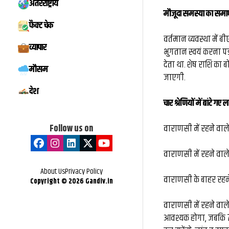
अंतरराष्ट्रीय
मिस्टर बीस्ट से दो 
मौजूदा समस्या का समा
फैक्ट चेक
बातचीत, फिर छोड़ी ₹
वर्तमान व्यवस्था में ब
व्यापार
भुगतान स्वयं करना पड़
नौकरी: कैसे हैरी उप्प
देता था. शेष राशि का 
मौसम
के बड़े फूड व्लॉग
जाएगी.
देश
चार श्रेणियों में बांटे गए ल
Follow us on
वाराणसी में रहने वाल
वाराणसी में रहने वाल
About Us
Privacy Policy
वाराणसी के बाहर रहन
Copyright ©
2026
Gandiv.in
वाराणसी में रहने वाले
आवश्यक होगा, जबकि 70 