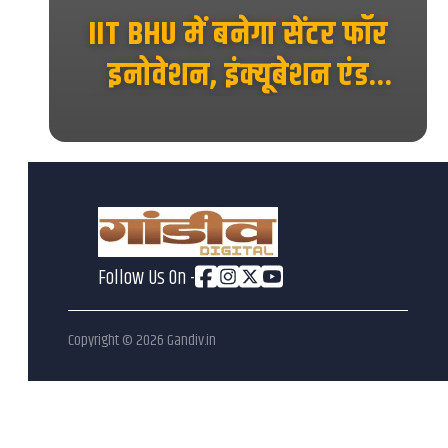
ाया
IIT BHU में बनेगा सेंटर फॉर
 का
इनोवेशन, इंक्यूबेशन एंड
एंटरप्रेन्योरशिप, स्टार्टअप को
मिलेगा नया मंच...
Follow Us On -
Copyright ©
2026
Gandiv.in