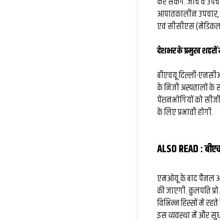
कर सकेंगे. जांच व उपचा
आपातकालीन उपचार, दवा 
एवं सीसीएस (मेडिकल अट
देशभर के प्रमुख शहरों म
बीएचयू दिल्ली-एनसीआर
के निजी अस्पतालों के 
पेंशनभोगियों को सीजीएच
के लिए प्रभावी होगी.
ALSO READ :
बीएच
एमओयू के बाद पैनल अ
की जाएगी. कुलपति प्रो.
विभिन्न हिस्सों में रहत
इस व्यवस्था में और सुध