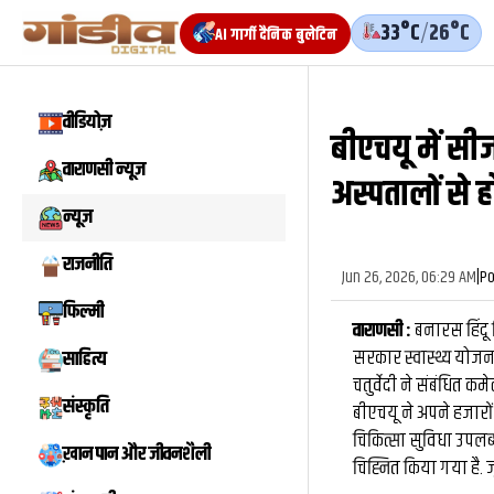
33°C
/
26°C
AI गार्गी दैनिक बुलेटिन
वीडियोज़
बीएचयू में सी
वीडियो
वाराणसी न्यूज़
अस्पतालों से 
न्यूज़
राजनीति
Jun 26, 2026, 06:29 AM
|
Po
फिल्मी
वाराणसी :
बनारस हिंदू 
सरकार स्वास्थ्य योजना
साहित्य
चतुर्वेदी ने संबंधित क
संस्कृति
बीएचयू ने अपने हजारों 
चिकित्सा सुविधा उपलब
ख़ान पान और जीवनशैली
चिह्नित किया गया है