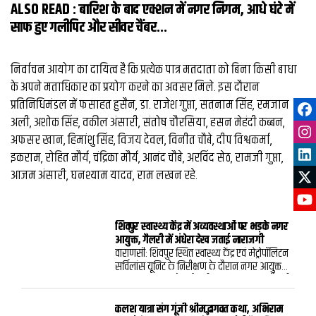
ALSO READ :
बारिश के बाद एक्शन में नगर निगम, आधे घंटे में
साफ हुए गलीपिट और सीवर चैंबर...
निर्वाचन आयोग का दायित्व है कि प्रत्येक पात्र मतदाता को बिना किसी बाधा
के अपने मताधिकार का प्रयोग करने का अवसर मिले. इस दौरान
प्रतिनिधिमंडल में फसाहत हुसैन, डा. राजेश गुप्ता, सतनाम सिंह, रमजान
अली, अशोक सिंह, वकील अंसारी, संतोष चौरसिया, हसन मेहंदी कब्बन,
अफसर खान, हिमांशु सिंह, विजय देवल, विनीत चौबे, दीप विश्वकर्मा,
इकराम, रोहित मौर्य, चंद्रिका मौर्य, आनंद चौबे, अरविंद सेठ, रामजी गुप्ता,
आजम अंसारी, घनश्याम यादव, राम लखन रहे.
शिवपुर स्वास्थ्य केंद्र में अव्यवस्थाओं पर भड़के नगर
आयुक्त, गैलरी में अंधेरा देख जताई नाराजगी
वाराणसी: शिवपुर स्थित स्वास्थ्य केंद्र एवं मेट्रोपॉलिटन
सर्विलांस यूनिट के निरीक्षण के दौरान नगर आयुक्त
हिमांशु नागपाल को कई गंभीर खामियां मिलीं। गैलरी
में प्रकाश व्यवस्था नहीं होने और डॉक्टरों के चेंबरों के
बाहर किसी प्रकार का सूचना बोर्ड न होने पर उन्होंने
कलश यात्रा संग गूंजी श्रीमद्भागवत कथा, अभिराम