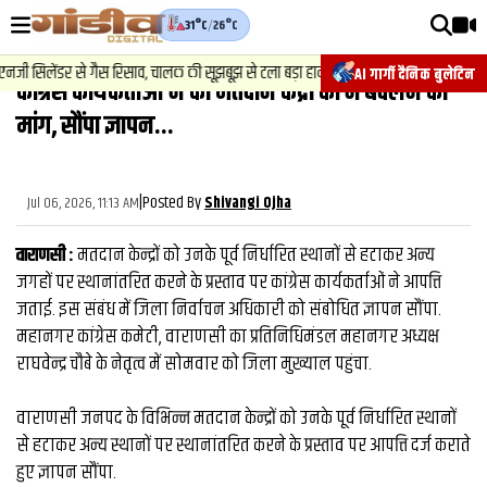
31°C
/
26°C
वीडियोज़
2
.
न्यूज़
-
जी सिलेंडर से गैस रिसाव, चालक की सूझबूझ से टला बड़ा हादसा.
चेसिस नंबर 
AI गार्गी दैनिक बुलेटिन
कांग्रेस कार्यकर्ताओं ने की मतदान केंद्रों को न बदलने की
वाराणसी न्यूज़
मांग, सौंपा ज्ञापन...
न्यूज़
राजनीति
|
Posted By
Jul 06, 2026, 11:13 AM
Shivangi Ojha
फिल्मी
वाराणसी :
मतदान केन्द्रों को उनके पूर्व निर्धारित स्थानों से हटाकर अन्य
साहित्य
जगहों पर स्थानांतरित करने के प्रस्ताव पर कांग्रेस कार्यकर्ताओं ने आपत्ति
जताई. इस संबंध में जिला निर्वाचन अधिकारी को संबोधित ज्ञापन सौंपा.
संस्कृति
महानगर कांग्रेस कमेटी, वाराणसी का प्रतिनिधिमंडल महानगर अध्यक्ष
राघवेन्द्र चौबे के नेतृत्व में सोमवार को जिला मुख्याल पहुंचा.
ख़ान पान और जीवनशैली
अंतरराष्ट्रीय
वाराणसी जनपद के विभिन्न मतदान केन्द्रों को उनके पूर्व निर्धारित स्थानों
से हटाकर अन्य स्थानों पर स्थानांतरित करने के प्रस्ताव पर आपत्ति दर्ज कराते
फैक्ट चेक
हुए ज्ञापन सौंपा.