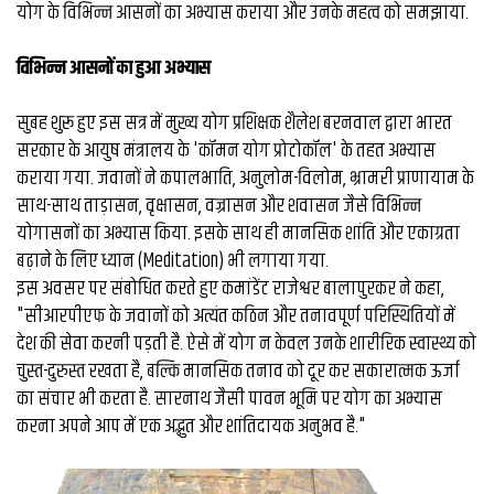
व्यापार
योग के विभिन्न आसनों का अभ्यास कराया और उनके महत्व को समझाया.
मौसम
​विभिन्न आसनों का हुआ अभ्यास
देश
सुबह शुरू हुए इस सत्र में मुख्य योग प्रशिक्षक शैलेश बरनवाल द्वारा भारत
सरकार के आयुष मंत्रालय के 'कॉमन योग प्रोटोकॉल' के तहत अभ्यास
Privacy
कराया गया. जवानों ने कपालभाति, अनुलोम-विलोम, भ्रामरी प्राणायाम के
Policy
right
साथ-साथ ताड़ासन, वृक्षासन, वज्रासन और शवासन जैसे विभिन्न
26
योगासनों का अभ्यास किया. इसके साथ ही मानसिक शांति और एकाग्रता
iv.in
बढ़ाने के लिए ध्यान (Meditation) भी लगाया गया.
इस अवसर पर संबोधित करते हुए कमांडेंट राजेश्वर बालापुरकर ने कहा,
"सीआरपीएफ के जवानों को अत्यंत कठिन और तनावपूर्ण परिस्थितियों में
देश की सेवा करनी पड़ती है. ऐसे में योग न केवल उनके शारीरिक स्वास्थ्य को
चुस्त-दुरुस्त रखता है, बल्कि मानसिक तनाव को दूर कर सकारात्मक ऊर्जा
का संचार भी करता है. सारनाथ जैसी पावन भूमि पर योग का अभ्यास
करना अपने आप में एक अद्भुत और शांतिदायक अनुभव है."