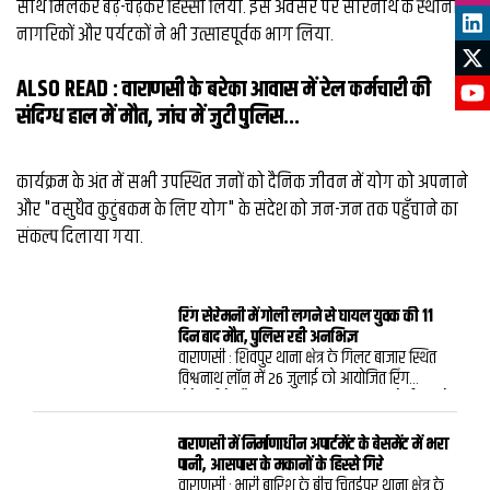
साथ मिलकर बढ़-चढ़कर हिस्सा लिया. इस अवसर पर सारनाथ के स्थानीय
नागरिकों और पर्यटकों ने भी उत्साहपूर्वक भाग लिया.
ALSO READ :
वाराणसी के बरेका आवास में रेल कर्मचारी की
संदिग्ध हाल में मौत, जांच में जुटी पुलिस...
​कार्यक्रम के अंत में सभी उपस्थित जनों को दैनिक जीवन में योग को अपनाने
और "वसुधैव कुटुंबकम के लिए योग" के संदेश को जन-जन तक पहुँचाने का
संकल्प दिलाया गया.
रिंग सेरेमनी में गोली लगने से घायल युवक की 11
दिन बाद मौत, पुलिस रही अनभिज्ञ
वाराणसी : शिवपुर थाना क्षेत्र के गिलट बाजार स्थित
विश्वनाथ लॉन में 26 जुलाई को आयोजित रिंग
सेरेमनी के दौरान संदिग्ध परिस्थितियों में गोली लगने
से घायल 22 वर्षीय सौरभ सेठ की गुरुवार को इलाज
के दौरान मौत हो गई. हैरानी की बात यह रही कि घटना
वाराणसी में निर्माणाधीन अपार्टमेंट के बेसमेंट में भरा
के 11 दिन बाद पुलिस घटना से अनभिज्ञ रही. आरोप है
पानी, आसपास के मकानों के हिस्‍से गिरे
कि परिजनों और आयोजन से जुड़े लोगों ने घटना की
वाराणसी : भारी बारिश के बीच चितईपुर थाना क्षेत्र के