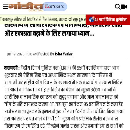
32°C
/
25°C
वीडियोज़
2
.
न्यूज़
ाबतपुर सीएनजी सिलेंडर से गैस रिसाव, चालक की सूझबूझ से टला बड़ा हादसा.
AI गार्गी दैनिक बुलेटिन
सारनाथ में सीआरपीएफ का योगाभ्‍यास, मानसिक शांति
वाराणसी न्यूज़
और एकाग्रता बढ़ाने के लिए लगाया ध्यान...
न्यूज़
राजनीति
|
Posted By
Jun 19, 2026, 11:10 AM
Isha Yadav
फिल्मी
​वाराणसी :
केंद्रीय रिजर्व पुलिस बल (CRPF) की 95वीं बटालियन द्वारा आज
साहित्य
शुक्रवार को ऐतिहासिक एवं आध्यात्मिक स्थल सारनाथ के परिसर में
आगामी अंतर्राष्ट्रीय योग दिवस के उपलक्ष्य में एक भव्य योग अभ्यास शिविर
संस्कृति
का आयोजन किया गया. इस विशेष कार्यक्रम का मुख्य उद्देश्य जवानों के
शारीरिक व मानसिक स्वास्थ्य को सुदृढ़ बनाना और आम जनमानस को
ख़ान पान और जीवनशैली
योग के प्रति जागरूक करना था. ​यह पूरा कार्यक्रम 95 बटालियन के कमांडेंट
अंतरराष्ट्रीय
राजेश्वर बालापुरकर के कुशल नेतृत्व और मार्गदर्शन में आयोजित किया गया.
इस अवसर पर पतंजलि योगपीठ के मुख्य योग प्रशिक्षक शैलेश बरनवाल
फैक्ट चेक
विशेष रूप से उपस्थित रहे, जिन्होंने अत्यंत सरल और प्रभावी ढंग से सभी को