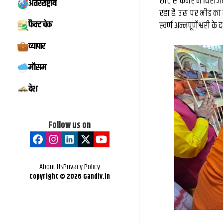
छोटे से कमरे में विर
अंतरराष्ट्रीय
रहा है. उस पर भीड़ का
फैक्ट चेक
स्वर्ण अन्नपूर्णेश्वरी
व्यापार
मौसम
देश
Follow us on
About Us
Privacy Policy
Copyright ©
2026
Gandiv.in