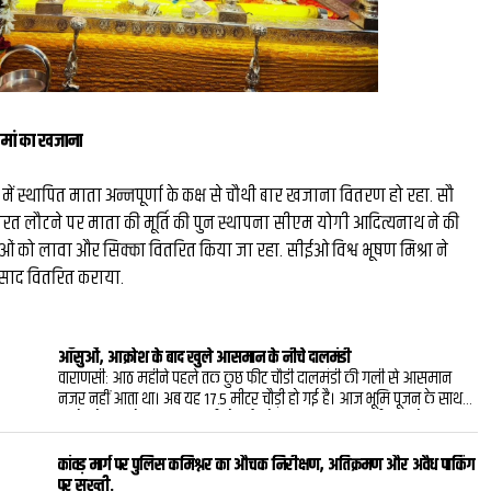
ा मां का खजाना
 में स्थापित माता अन्नपूर्णा के कक्ष से चौथी बार खजाना वितरण हो रहा. सौ
त लौटने पर माता की मूर्ति की पुन स्थापना सीएम योगी आदित्यनाथ ने की
लुओं को लावा और सिक्का वितरित किया जा रहा. सीईओ विश्व भूषण मिश्रा ने
प्रसाद वितरित कराया.
आँसुओं, आक्रोश के बाद खुले आसमान के नीचे दालमंडी
वाराणसी: आठ महीने पहले तक कुछ फीट चौडी दालमंडी की गली से आसमान
नजर नहीं आता था। अब यह 17.5 मीटर चौड़ी हो गई है। आज भूमि पूजन के साथ
इसके रोड बनने की शुरुआत भी हो गई। लेकिन यह बदलाव यूं ही नहीं हो गया। इस
गली में बसे सैकड़ों लोगों के मकान दुकान टूटे, इस दर्द में उनके आंसु बहे। समय
समय पर उनका आक्रोश भी झलका अरसे तक जिंदगी खाना बदोश भी रही।कभी
कांवड़ मार्ग पर पुलिस कमिश्नर का औचक निरीक्षण, अतिक्रमण और अवैध पार्किंग
तंग गलियों, भीड़ और दुकानों से गुलजार रहने वाली वाराणसी की दालमंडी अब एक
पर सख्ती.