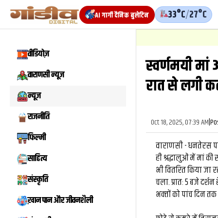
33°C
/
27°C
AI गार्गी दैनिक बुलेटिन
वीडियोज़
स्वर्णमयी मां
वाराणसी न्यूज़
रात से लगी क
न्यूज़
राजनीति
Oct 18, 2025, 07:39 AM
|
Po
फिल्मी
वाराणसी - धनतेरस पर
ही श्रद्धालुओं में मां
साहित्य
भी वितरित किया जा रहा.
संस्कृति
चला. प्रातः 5 बजे दर्श
भक्‍तों को पांच दिन तक
ख़ान पान और जीवनशैली