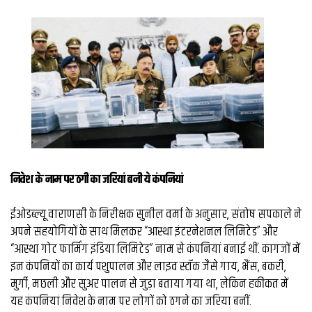
व्यापार
मौसम
देश
Privacy
Policy
right
26
iv.in
निवेश के नाम पर ठगी का जरियां बनी ये कंपनियां
ईओडब्ल्यू वाराणसी के निरीक्षक सुनील वर्मा के अनुसार, संतोष सपकाले ने
अपने सहयोगियों के साथ मिलकर “आस्था इंटरनेशनल लिमिटेड” और
“आस्था गोट फार्मिंग इंडिया लिमिटेड” नाम से कंपनियां बनाई थीं. कागजों में
इन कंपनियों का कार्य पशुपालन और लाइव स्टॉक जैसे गाय, भैंस, बकरी,
मुर्गी, मछली और सुअर पालन से जुड़ा बताया गया था, लेकिन हकीकत में
यह कंपनियां निवेश के नाम पर लोगों को ठगने का जरिया बनीं.