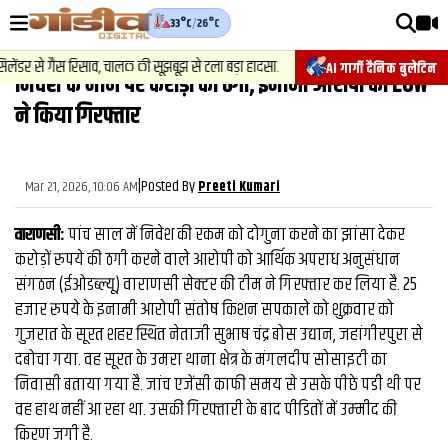
33°C
/
26°C
वीडियोज़
2
.
न्यूज़
-
र से गैस रिसाव, चालक की सूझबूझ से टला बड़ा हादसा.
चेसिस नंबर बदलकर वा
AI गार्गी दैनिक बुलेटिन
निवेश के नाम पर करोड़ों की ठगी, इनामी आरोपी को EOW
वाराणसी न्यूज़
ने किया गिरफ्तार
न्यूज़
राजनीति
|
Posted By
Mar 21, 2026, 10:06 AM
Preeti Kumari
फिल्मी
वाराणसी:
पांच साल में निवेश की रकम को दोगुना करने का झांसा देकर
साहित्य
करोड़ों रुपये की ठगी करने वाले आरोपी को आर्थिक अपराध अनुसंधान
संगठन (ईओडब्ल्यू) वाराणसी सेक्टर की टीम ने गिरफ्तार कर लिया है. 25
संस्कृति
हजार रुपये के इनामी आरोपी संतोष किशन सपकाले को शुक्रवार को
गुजरात के सूरत शहर स्थित नेताजी सुभाष चंद्र बोस उद्यान, जहांगीरपुरा से
ख़ान पान और जीवनशैली
दबोचा गया. वह सूरत के उमरा थाना क्षेत्र के मंगलदीप सोसाइटी का
अंतरराष्ट्रीय
निवासी बताया गया है. जांच एजेंसी काफी समय से उसके पीछे पडी थी पर
वह हाथ नहीं आ रहा था. उसकी गिरफ्तारी के बाद पीडितों में उम्‍मीद की
फैक्ट चेक
किरण जगी है.