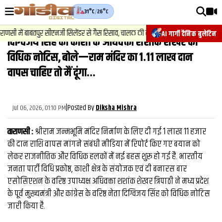
31°C
/
26°C
वीडियोज़
2
ी में बाबतपुर सीएनजी सिलेंडर से गैस रिसाव, चालक की सूझबूझ से टला बड़ा हादसा.
AI गार्गी दैनिक बुलेटिन
दिग्विजय सिंह को काशी के अधिवक्ता शशांक शेखर का
वाराणसी न्यूज़
विधिक नोटिस, बोले—राम मंदिर का ₹1.11 लाख दान
न्यूज़
वापस चाहिए तो मैं दूंगा...
राजनीति
|
Posted By
फिल्मी
Jul 06, 2026, 01:10 PM
Diksha Mishra
साहित्य
वाराणसी :
श्रीराम जन्मभूमि मंदिर निर्माण के लिए दी गई ₹1 लाख 11 हजार
की दान राशि वापस मांगने संबंधी मीडिया में रिपोर्ट किए गए बयान को
संस्कृति
लेकर राजनीतिक और विधिक हलकों में नई बहस शुरू हो गई है. भारतीय
ख़ान पान और जीवनशैली
जनता पार्टी विधि प्रकोष्ठ, काशी क्षेत्र के संयोजक एवं दी बनारस बार
एसोसिएशन के वरिष्ठ उपाध्यक्ष अधिवक्ता शशांक शेखर त्रिपाठी ने मध्य प्रदेश
अंतरराष्ट्रीय
के पूर्व मुख्यमंत्री और कांग्रेस के वरिष्ठ नेता दिग्विजय सिंह को विधिक नोटिस
फैक्ट चेक
जारी किया है.