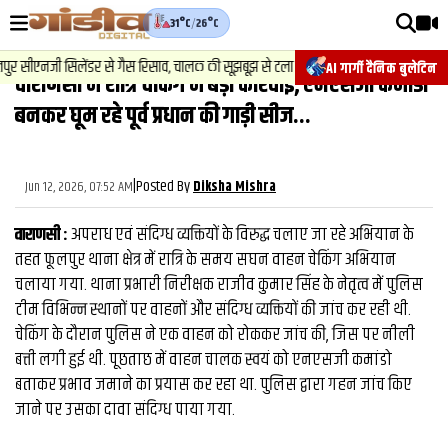
31°C
/
26°C
वीडियोज़
2
.
न्यूज़
-
 सीएनजी सिलेंडर से गैस रिसाव, चालक की सूझबूझ से टला बड़ा हादसा.
चेसिस
AI गार्गी दैनिक बुलेटिन
वाराणसी में रात्रि चेकिंग में बड़ी कार्रवाई, एनएसजी कमांडो
वाराणसी न्यूज़
बनकर घूम रहे पूर्व प्रधान की गाड़ी सीज...
न्यूज़
राजनीति
|
Posted By
Jun 12, 2026, 07:52 AM
Diksha Mishra
फिल्मी
वाराणसी :
अपराध एवं संदिग्ध व्यक्तियों के विरुद्ध चलाए जा रहे अभियान के
साहित्य
तहत फूलपुर थाना क्षेत्र में रात्रि के समय सघन वाहन चेकिंग अभियान
चलाया गया. थाना प्रभारी निरीक्षक राजीव कुमार सिंह के नेतृत्व में पुलिस
संस्कृति
टीम विभिन्न स्थानों पर वाहनों और संदिग्ध व्यक्तियों की जांच कर रही थी.
चेकिंग के दौरान पुलिस ने एक वाहन को रोककर जांच की, जिस पर नीली
ख़ान पान और जीवनशैली
बत्ती लगी हुई थी. पूछताछ में वाहन चालक स्वयं को एनएसजी कमांडो
अंतरराष्ट्रीय
बताकर प्रभाव जमाने का प्रयास कर रहा था. पुलिस द्वारा गहन जांच किए
जाने पर उसका दावा संदिग्ध पाया गया.
फैक्ट चेक