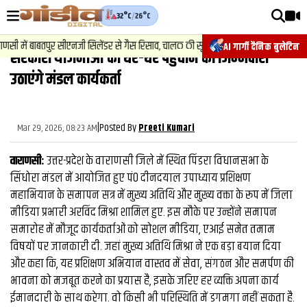
32°C
/
26°C
वीडियोज़
2
.
न्यू
ं बाबतपुर सीएनजी सिलेंडर से गैस रिसाव, चालक की सूझबूझ से टला बड़ा हादसा.
AI गार्गी दैनिक बुलेटिन
सरकारी योजनाओं को घर-घर पहुंचाने की जिम्मेदारी
वाराणसी न्यूज़
उठाएंगे मंडल कार्यकर्ता
न्यूज़
राजनीति
|
Posted By
Mar 29, 2026, 08:23 AM
Preeti Kumari
फिल्मी
वाराणसी:
उत्तर-प्रदेश के वाराणसी जिले में स्थित पिंडरा विधानसभा के
साहित्य
सिंधोरा मंडल में आयोजित हुए पं0 दीनदयाल उपाध्याय प्रशिक्षण
महाभियान के समापन सत्र में मुख्य अतिथि और मुख्य वक्ता के रूप में जिला
संस्कृति
मीडिया प्रभारी अरविंद मिश्रा शामिल हुए. इस मौके पर उन्होंने समापन
समारोह में मौजूद कार्यकर्ताओं को सोशल मीडिया, एआई समेत तमाम
ख़ान पान और जीवनशैली
विषयों पर जानकारी दी. जहां मुख्य अतिथि मिश्रा ने एक बड़ा बयान दिया
अंतरराष्ट्रीय
और कहा कि, यह प्रशिक्षण अभियान वास्तव में सेवा, संगठन और समर्पण की
भावना को मजबूत करने का प्रयास है, इसके जरिए हर व्यक्ति अपना कार्य
फैक्ट चेक
ईमानदारी के साथ करेगा. वो किसी भी परिस्थिति में डगमगा नहीं सकता है.