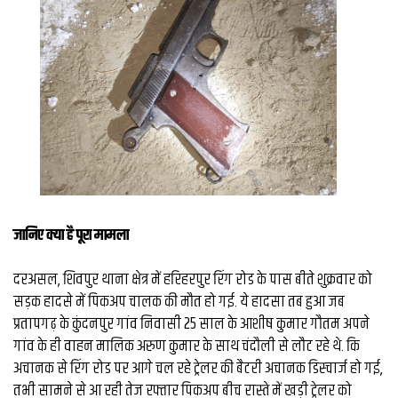
व्यापार
मौसम
देश
Privacy
Policy
right
26
iv.in
जानिए क्या है पूरा मामला
दरअसल, शिवपुर थाना क्षेत्र में हरिहरपुर रिंग रोड के पास बीते शुक्रवार को
सड़क हादसे में पिकअप चालक की मौत हो गई. ये हादसा तब हुआ जब
प्रतापगढ़ के कुंदनपुर गांव निवासी 25 साल के आशीष कुमार गौतम अपने
गांव के ही वाहन मालिक अरुण कुमार के साथ चंदौली से लौट रहे थे. कि
अचानक से रिंग रोड पर आगे चल रहे ट्रेलर की बैटरी अचानक डिस्चार्ज हो गई,
तभी सामने से आ रही तेज रफ्तार पिकअप बीच रास्ते में खड़ी ट्रेलर को