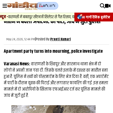
33°C
/
27°C
वीडियोज़
-
वाराणसी में बाबतपुर सीएनजी सिलेंडर से गैस रिसाव, चालक की सूझबूझ से टला बड़ा हादसा.
AI गार्गी दैनिक बुलेटिन
मातम में बदली अपार्टमेंट की पार्टी, जांच में जुटी पुलिस
वाराणसी न्यूज़
न्यूज़
|
Posted By
May 24, 2026, 12:44 PM
Preeti Kumari
राजनीति
Apartment party turns into mourning, police investigate
फिल्मी
Varanasi News:
वाराणसी के शिवपुर और सारनाथ थाना क्षेत्र में दो
साहित्य
लोगों ने अपनी जान गंवा दी. जिसके चलते इलाके में दहशत का माहौल बना
संस्कृति
हुआ है. पुलिस ने शवों को पोस्टमार्टम के लिए भेज दिया है. वहीं, एक अपार्टमेंट
में पार्टी के दौरान युवक की पिटाई और लगातार फायरिंग की गई. इस हमला
ख़ान पान और जीवनशैली
मामले में दो आरोपियों के खिलाफ एफआईआर दर्ज कर पुलिस मामले की
अंतरराष्ट्रीय
जांच में जुटी हुई है.
फैक्ट चेक