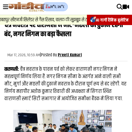
31°C
/
26°C
वीडियोज़
2
.
न्यूज़
-
ुर सीएनजी सिलेंडर से गैस रिसाव, चालक की सूझबूझ से टला बड़ा हादसा.
चेस
AI गार्गी दैनिक बुलेटिन
चैत्र नवरात्र पर वाराणसी में मीट-मछली की दुकानें रहेंगी
वाराणसी न्यूज़
बंद, नगर निगम का बड़ा फैसला
न्यूज़
राजनीति
|
Posted By
Mar 17, 2026, 10:59 AM
Preeti Kumari
फिल्मी
वाराणसी:
चैत्र नवरात्र के पावन पर्व को लेकर वाराणसी नगर निगम ने
साहित्य
महत्वपूर्ण निर्णय लिया है. नगर निगम सीमा के अंतर्गत आने वाली सभी
मीट, मुर्गा और मछली की दुकानें नवरात्र के दौरान पूर्ण रूप से बंद रहेंगी. यह
संस्कृति
निर्णय महापौर अशोक कुमार तिवारी की अध्यक्षता में सिगरा स्थित
वाराणसी स्मार्ट सिटी सभागार में आयोजित समीक्षा बैठक में लिया गया.
ख़ान पान और जीवनशैली
अंतरराष्ट्रीय
फैक्ट चेक