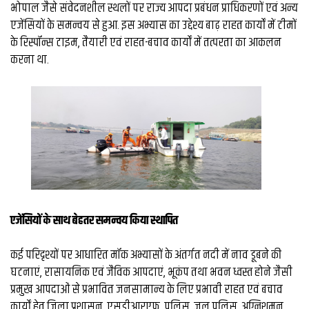
व्यापार
भोपाल जैसे संवेदनशील स्थलों पर राज्य आपदा प्रबंधन प्राधिकरणों एवं अन्य
एजेंसियों के समन्वय से हुआ. इस अभ्यास का उद्देश्य बाढ़ राहत कार्यों में टीमों
मौसम
के रिस्पॉन्स टाइम, तैयारी एवं राहत-बचाव कार्यों में तत्परता का आकलन
देश
करना था.
Privacy
Policy
right
26
iv.in
एजेंसियों के साथ बेहतर समन्वय किया स्थापित
कई परिदृश्यों पर आधारित मॉक अभ्यासों के अंतर्गत नदी में नाव डूबने की
घटनाएं, रासायनिक एवं जैविक आपदाएं, भूकंप तथा भवन ध्वस्त होने जैसी
प्रमुख आपदाओं से प्रभावित जनसामान्य के लिए प्रभावी राहत एवं बचाव
कार्यों हेतु जिला प्रशासन, एसडीआरएफ, पुलिस, जल पुलिस, अग्निशमन