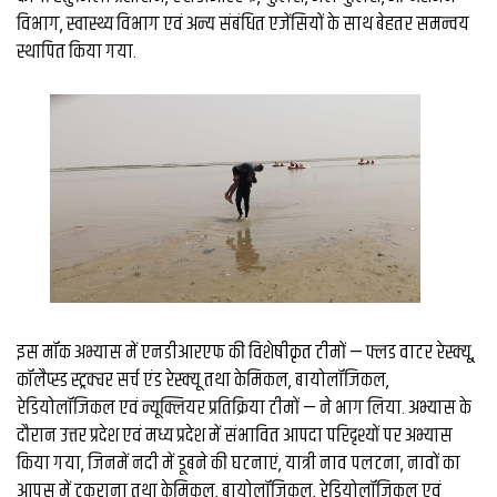
विभाग, स्वास्थ्य विभाग एवं अन्य संबंधित एजेंसियों के साथ बेहतर समन्वय
स्थापित किया गया.
इस मॉक अभ्यास में एनडीआरएफ की विशेषीकृत टीमों — फ्लड वाटर रेस्क्यू,
कॉलैप्स्ड स्ट्रक्चर सर्च एंड रेस्क्यू तथा केमिकल, बायोलॉजिकल,
रेडियोलॉजिकल एवं न्यूक्लियर प्रतिक्रिया टीमों — ने भाग लिया. अभ्यास के
दौरान उत्तर प्रदेश एवं मध्य प्रदेश में संभावित आपदा परिदृश्यों पर अभ्यास
किया गया, जिनमें नदी में डूबने की घटनाएं, यात्री नाव पलटना, नावों का
आपस में टकराना तथा केमिकल, बायोलॉजिकल, रेडियोलॉजिकल एवं