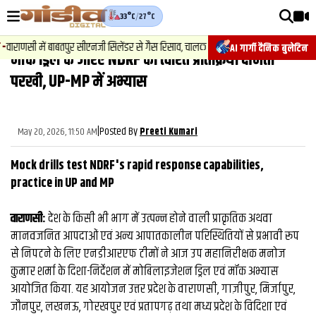
33°C
/
27°C
वीडियोज़
णसी में बाबतपुर सीएनजी सिलेंडर से गैस रिसाव, चालक की सूझबूझ से टला बड़ा हादसा.
AI गार्गी दैनिक बुलेटिन
मॉक ड्रिल के जरिए NDRF की त्वरित प्रतिक्रिया क्षमता
वाराणसी न्यूज़
परखी, UP-MP में अभ्‍यास
न्यूज़
राजनीति
|
Posted By
May 20, 2026, 11:50 AM
Preeti Kumari
फिल्मी
Mock drills test NDRF's rapid response capabilities,
साहित्य
practice in UP and MP
संस्कृति
वाराणसी:
देश के किसी भी भाग में उत्पन्न होने वाली प्राकृतिक अथवा
मानवजनित आपदाओं एवं अन्य आपातकालीन परिस्थितियों से प्रभावी रूप
ख़ान पान और जीवनशैली
से निपटने के लिए एनडीआरएफ टीमों ने आज उप महानिरीक्षक मनोज
अंतरराष्ट्रीय
कुमार शर्मा के दिशा-निर्देशन में मोबिलाइजेशन ड्रिल एवं मॉक अभ्यास
आयोजित किया. यह आयोजन उत्तर प्रदेश के वाराणसी, गाज़ीपुर, मिर्जापुर,
फैक्ट चेक
जौनपुर, लखनऊ, गोरखपुर एवं प्रतापगढ़ तथा मध्य प्रदेश के विदिशा एवं