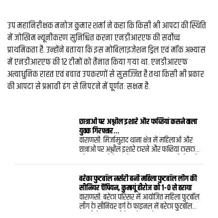
उप महानिरीक्षक मनोज कुमार शर्मा ने कहा कि किसी भी आपदा की स्थिति
में जोखिम न्यूनीकरण सुनिश्चित करना एनडीआरएफ की सर्वोच्च
प्राथमिकता है. उन्होंने बताया कि इस मोबिलाइजेशन ड्रिल एवं मॉक अभ्यास
में एनडीआरएफ की 12 टीमों को तैनात किया गया था. एनडीआरएफ
अत्याधुनिक राहत एवं बचाव उपकरणों से सुसज्जित है तथा किसी भी प्रकार
की आपदा से प्रभावी ढंग से निपटने में पूर्णतः सक्षम है.
छात्राओं पर अश्लील इशारे और फब्तियां कसने वाला
युवक गिरफ्तार...
वाराणसी: मिर्जामुराद थाना क्षेत्र में महिलाओं और
छात्राओं पर अश्लील इशारे करने और फब्तियां कसकर
परेशान करने के आरोप में मिशन शक्ति/एंटी रोमियो
टीम ने एक युवक को गिरफ्तार किया है.पुलिस ने
आरोपी के खिलाफ मुकदमा दर्ज कर विधिक कार्रवाई
बरेका फुटबॉल नर्सरी बनी महिला फुटबॉल लीग की
शुरू कर दी है.पुलिस के अनुसार मिशन शक्ति/एंटी
सीनियर चैंपियन, कुमायूं हीरोज को 1-0 से हराया
रोमियो टीम क्षेत्र में भ्रमण और संदिग्ध व्यक्तियों की
वाराणसी: बरेका परिसर में आयोजित महिला फुटबॉल
चेकिंग कर रही थी. इसी दौरान मुखबिर से सूचना
लीग के सीनियर वर्ग के फाइनल में बरेका फुटबॉल
मिली कि मोहली बीर बाबा मंदिर के पास एक युवक
नर्सरी ने कुमायूं हीरोज को 1-0 से हराकर खिताब