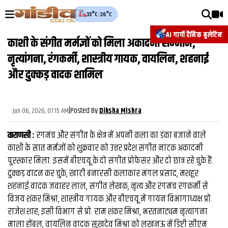
33°C
/
26°C
वीडियोज़
AI गार्गी दैनिक बुलेटिन
काशी के संगीत मर्मज्ञों को मिला अकादमी सम्‍मान,
वाराणसी न्यूज़
नृत्यांगना, रंगकर्मी, शास्त्रीय गायक, वायलिन, शहनाई
न्यूज़
और दुक्कड़ वादक शामिल
राजनीति
|
Posted By
फिल्मी
Jun 06, 2026, 07:15 AM
Diksha Mishra
साहित्य
वाराणसी :
रंगमंच और संगीत के क्षेत्र में अपनी कला का डंका बजाने वाले
काशी के सात मर्मज्ञों को शुक्रवार को उत्तर प्रदेश संगीत नाटक अकादमी
संस्कृति
पुरस्कार मिला. इसमें बीएचयू के दो संगीत प्रोफेसर और दो छात्र रहे चुके हैं.
ख़ान पान और जीवनशैली
दुक्कड़ वादन कर चुके, खाटी बनारसी कलाकार मंगल प्रसाद, मशहूर
शहनाई वादक जवाहर लाल, संगीत लेखक, नृत्य और रंगमंच रंगकर्मी से
अंतरराष्ट्रीय
विजय शंकर मिश्रा, शास्त्रीय गायक और बीएचयू में गायन विभागाध्यक्ष प्रो.
फैक्ट चेक
राजेश शाह, इसी विभाग से प्रो. राम शंकर मिश्रा, भरतनाट्यम नृत्यांगना
माला होंबल, वायलिन वादक सुखदेव मिश्रा को लखनऊ में डिप्टी सीएम