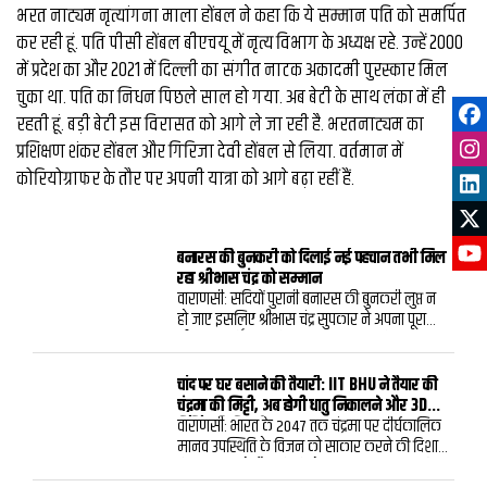
भरत नाट्यम नृत्यांगना माला होंबल ने कहा कि ये सम्मान पति को समर्पित
कर रही हूं. पति पीसी होंबल बीएचयू में नृत्य विभाग के अध्यक्ष रहे. उन्हें 2000
में प्रदेश का और 2021 में दिल्ली का संगीत नाटक अकादमी पुरस्कार मिल
चुका था. पति का निधन पिछले साल हो गया. अब बेटी के साथ लंका में ही
रहती हूं. बड़ी बेटी इस विरासत को आगे ले जा रही है. भरतनाट्यम का
प्रशिक्षण शंकर होंबल और गिरिजा देवी होंबल से लिया. वर्तमान में
कोरियोग्राफर के तौर पर अपनी यात्रा को आगे बढ़ा रहीं हैं.
बनारस की बुनकरी को दिलाई नई पहचान तभी मिल
रहा श्रीभास चंद्र को सम्मान
वाराणसीः सदियों पुरानी बनारस की बुनकरी लुप्त न
हो जाए इसलिए श्रीभास चंद्र सुपकार ने अपना पूरा
जीवन समर्पित कर दिया. इसका सुखद परिणाम रहा
कि बनारस की हैंडलूम कला को नई पहचान मिली
और आज इसे पूरी दुनिया पसंद रही है. श्रीभास चंद्र के
चांद पर घर बसाने की तैयारी: IIT BHU ने तैयार की
इस मेहनत को सरकार ने भी स्वीकार किया और उन्हें
चंद्रमा की मिट्टी, अब होगी धातु निकालने और 3D
सम्मान दिया. उन्हें एक बार फिर सम्मान देते हुए
प्रिंटिंग की रिसर्च
वाराणसी: भारत के 2047 तक चंद्रमा पर दीर्घकालिक
राष्ट्रीय हैंडलूम दिवस पर सात अगस्त को राष्ट्रपति
मानव उपस्थिति के विजन को साकार करने की दिशा
भवन में आयोजित होने वाले सम्मान समारोह में
में IIT (BHU) के वैज्ञानिकों ने एक महत्वपूर्ण उपलब्धि
शामिल होने के लिए आमंत्रित किया गया है.गांडीव