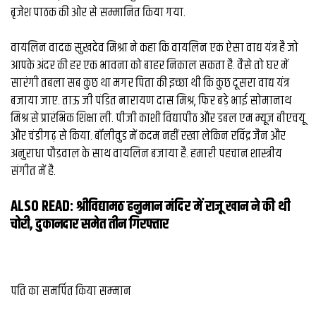
व्यापार
बृजेश पाठक की ओर से सम्मानित किया गया.
मौसम
वायलिन वादक सुखदेव मिश्रा ने कहा कि वायलिन एक ऐसा वाद्य यंत्र है जो
देश
आपके अंदर की हर एक भावना को बाहर निकाल सकता है. वैसे तो घर में
सारंगी तबला सब कुछ था मगर पिता की इच्छा थी कि कुछ दूसरा वाद्य यंत्र
बजाया जाए. ताऊ जी पंडित नारायण दास मिश्र, फिर बड़े भाई सोमानाथ
Privacy
Policy
मिश्र से प्रारंभिक शिक्षा ली. पीजी काशी विद्यापीठ और डबल एम म्यूज बीएचयू
right
और चंडीगढ़ से किया. बॉलीवुड में कदम नहीं रखा लेकिन रविंद्र जैन और
26
अनुराधा पौडवाल के साथ वायलिन बजाया है. हमारी पहचान शास्त्रीय
iv.in
संगीत में है.
ALSO READ:
श्रीविद्यामठ हनुमान मंदिर में राजू खान ने की थी
चोरी, दुकानदार समेत तीन गिरफ्तार
पति का समर्पित किया सम्‍मान