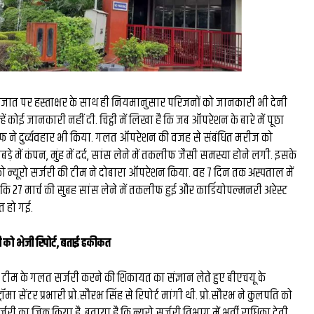
ात पर हस्ताक्षर के साथ ही नियमानुसार परिजनों को जानकारी भी देनी
ं कोई जानकारी नहीं दी. चिट्ठी में लिखा है कि जब ऑपरेशन के बारे में पूछा
टाफ ने दुर्व्यवहार भी किया. गलत ऑपरेशन की वजह से संबंधित मरीज को
़े में कंपन, मुंह में दर्द, सांस लेने में तकलीफ जैसी समस्या होने लगी. इसके
को न्यूरो सर्जरी की टीम ने दोबारा ऑपरेशन किया. वह 7 दिन तक अस्पताल में
या कि 27 मार्च की सुबह सांस लेने में तकलीफ हुई और कार्डियोपल्मनरी अरेस्ट
त हो गई.
ीसी को भेजी रिपोर्ट, बताई हकीकत
 टीम के गलत सर्जरी करने की शिकायत का संज्ञान लेते हुए बीएचयू के
े ट्रॉमा सेंटर प्रभारी प्रो.सौरभ सिंह से रिपोर्ट मांगी थी. प्रो.सौरभ ने कुलपति को
्जरी का जिक्र किया है. बताया है कि न्यूरो सर्जरी विभाग में भर्ती राधिका देवी