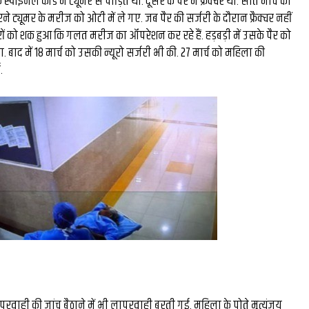
एक स्पाइनल कॉर्ड में ट्यूमर से पीड़ित थी. दूसरे के पैर में फ्रैक्चर था. सात मार्च को
पर दिखाया
IIT BHU में बनेगा सेंटर फॉ
े ट्यूमर के मरीज को ओटी में ले गए. जब पैर की सर्जरी के दौरान फ्रैक्चर नहीं
रों को शक हुआ कि गलत मरीज का ऑपरेशन कर रहे हैं. हड़बड़ी में उसके पैर को
ंरक्षण का
इनोवेशन, इंक्यूबेशन एंड
बाद में 18 मार्च को उसकी न्यूरो सर्जरी भी की. 27 मार्च को महिला की
.
एंटरप्रेन्योरशिप, स्टार्टअप 
मिलेगा नया मंच...
वाही की जांच बैठाने में भी लापरवाही बरती गई. महिला के पोते मृत्युंजय