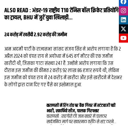
ALSO READ :
अंडर-19 राष्ट्रीय T10 टेनिस बॉल क्रिकेट प्रतियोगिता
का ट्रायल, BHU में जुटें युवा खिलाड़ी...
24 करोड़ में खरीदी 2.92 करोड़ की जमीन
आम आदमी पार्टी के राज्यसभा सांसद संजय सिंह ने आरोप लगाया है कि 2
अप्रैल 2024 को चंपत राय ने अयोध्या में 645 वर्ग मीटर की एक जमीन
खरीदी थी, जिसका गाटा संख्या 247 है. उन्होंने आरोप लगाया कि उस
दौरान इस जमीन की कीमत 2 करोड़ 92 लाख 86 हजार रुपये थी, लेकिन
इस जमीन को चंपत राय ने 24 करोड़ में खरीदा और इसे खरीदने में देशभर
के लोगों द्वारा दान दिए गए पैसे का इस्तेमाल हुआ.
वाराणसी में रिंग रोड पर बैक गियर में स्‍टंटबाजी पडी
भारी, स्‍कार्पियो सीज, चालक गिरफ्तार
वाराणसी : राहगीरों की जान खतरे में डालकर
सार्वजनिक मार्ग पर खतरनाक तरीके से स्‍टंट करने
वाले स्‍कार्पियो चालक पर पुलिस ने शिकंजा कसा है.