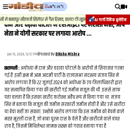
32°C
/
25°C
वीडियोज़
2
.
न्य
ें बाबतपुर सीएनजी सिलेंडर से गैस रिसाव, चालक की सूझबूझ से टला बड़ा हादसा.
AI गार्गी दैनिक बुलेटिन
दान और चढ़ावा घोटाले में एसआईटी पर भरोसा नहीं, आप
वाराणसी न्यूज़
नेता ने योगी सरकार पर लगाया आरोप ...
न्यूज़
राजनीति
|
Posted By
Jun 15, 2026, 12:57 PM
Diksha Mishra
फिल्मी
वाराणसी :
अयोध्‍या में दान और चढ़ावा घोटाले के आरोपों से सियासत गरमा
साहित्य
गई है. इसी क्रम में आम आदमी पार्टी के राज्‍यसभा सदस्‍स्‍य संजय सिंह ने
आरोप लगाया है कि 22 जुलाई 2024 को अयोध्या के उप-जिलाधिकारी द्वारा
संस्कृति
यह सत्यापित किया गया की खरीदी गई जमीन नजूल की थी. इससे साफ
पता चलता है कि इसका खरीद फरोख्त अवैध रूप से किया गया था. संजय
ख़ान पान और जीवनशैली
सिंह ने बताया कि नजूल की जमीन सरकारी जमीन होती है और उसे खरीदा
अंतरराष्ट्रीय
या बेचा नहीं जा सकता. उन्होंने आरोप लगाया कि इस जमीन को बेचने वाले
महंत मुरली दास हैं, जो बाबा पुरन दास के चेले हैं और खरीदने वाले चंपत
फैक्ट चेक
राय हैं, जिसमें मिथिलेश्वर नामक शख्स को गवाह बनाया गया है.