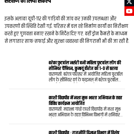
संरक्षण का लिया संकल्‍प
इसके अलावा यूपी-112 की गाड़ियों की जांच कर उनकी उपलब्धता और
उपकरणों की स्थिति देखी गई. परिसर में चल रहे निर्माण कार्यों का निरीक्षण
करते हुए गुणवत्ता बनाए रखने के निर्देश दिए गए. वहीं ड्रोन कैमरों के माध्यम
से लगातार साफ-सफाई और सुरक्षा व्यवस्था की निगरानी भी की जा रही है.
बरेका फुटबॉल नर्सरी बनी महिला फुटबॉल लीग की
सीनियर चैंपियन, कुमायूं हीरोज को 1-0 से हराया
वाराणसी: बरेका परिसर में आयोजित महिला फुटबॉल
लीग के सीनियर वर्ग के फाइनल में बरेका फुटबॉल
नर्सरी ने कुमायूं हीरोज को 1-0 से हराकर खिताब
अपने नाम कर लिया। शनिवार को खेले गए रोमांचक
मुकाबले में प्रीति यादव का निर्णायक गोल बरेका
काशी विद्यापीठ में नशा मुक्त भारत अभियान के तहत
फुटबॉल नर्सरी की जीत का आधार बना।पूर्व
विविध कार्यक्रम आयोजित
अंतरराष्ट्रीय फुटबॉल खिलाड़ी एवं प्रशिक्षक भैरव दत्त के
वाराणसी: महात्मा गांधी काशी विद्यापीठ में नशा मुक्त
तत्वावधान में आयोजित प्रतियोगिता के फाइनल
भारत अभियान के तहत विभिन्न विभागों में शनिवार
मुकाबले का शुभारंभ मुख्य अतिथि बरेका खेलकूद
को विविध कार्यक्रम आयोजित हुए। मनोविज्ञान विभाग
संघ के महासचिव एवं मुख्य अभिकल्प इंजीनियर
में भाषण प्रतियोगिता एवं जन जागरूकता का आयोजन
(विद्युत) अनुराग कुमार गुप्ता तथा विशिष्ट अतिथि बरेका
किया गया। विभागध्यक्ष प्रो. शेफाली वर्मा ठकराल ने
काशी विद्यापीठ : राजनीति विज्ञान विभाग में विशेष