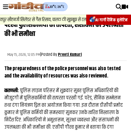
33°C
/
26°C
वीडियोज़
2
.
न्यूज़
-
 सीएनजी सिलेंडर से गैस रिसाव, चालक की सूझबूझ से टला बड़ा हादसा.
चेसिस
AI गार्गी दैनिक बुलेटिन
परखी पुलिसकर्मियों की तत्‍परता, संसाधनों की उपलब्धता
वाराणसी न्यूज़
की भी समीक्षा
न्यूज़
राजनीति
|
Posted By
May 15, 2026, 12:05 PM
Preeti Kumari
फिल्मी
The preparedness of the police personnel was also tested
साहित्य
and the availability of resources was also reviewed.
संस्कृति
वाराणसी:
पुलिस लाइन परिसर में शुक्रवार सुबह पुलिस अधिकारियों की
मौजूदगी में पुलिसकर्मियों की तत्‍परता परखी गई. परेड, सैनिक सम्मेलन
ख़ान पान और जीवनशैली
तथा दंगा नियंत्रण ड्रिल का आयोजन किया गया. इस दौरान डीसीपी प्रमोद
अंतरराष्ट्रीय
कुमार ने पुलिस कर्मियों की समस्याएं सुनकर उनके त्वरित निस्तारण के
निर्देश दिए. अधिकारियों ने अनुशासन, सुरक्षा व्यवस्था और संसाधनों की
फैक्ट चेक
उपलब्धता की भी समीक्षा की. एसीपी गौरव कुमार ने बताया कि दंगा