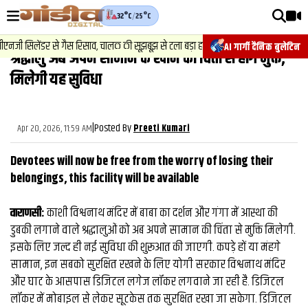
32°C
/
25°C
वीडियोज़
2
.
न्यूज़
-
जी सिलेंडर से गैस रिसाव, चालक की सूझबूझ से टला बड़ा हादसा.
चेसिस नंबर
AI गार्गी दैनिक बुलेटिन
श्रद्धालु अब अपने सामान के खोने की चिंता से होंगे मुक्त,
वाराणसी न्यूज़
मिलेेेगी यह सुविधा
न्यूज़
राजनीति
|
Posted By
Apr 20, 2026, 11:59 AM
Preeti Kumari
फिल्मी
Devotees will now be free from the worry of losing their
साहित्य
belongings, this facility will be available
संस्कृति
वाराणसी:
काशी विश्वनाथ मंदिर में बाबा का दर्शन और गंगा में आस्था की
डुबकी लगाने वाले श्रद्धालुओं को अब अपने सामान की चिंता से मुक्ति मिलेगी.
ख़ान पान और जीवनशैली
इसके लिए जल्‍द ही नई सुविधा की शुरूआत की जाएगी. कपड़े हों या मंहगे
अंतरराष्ट्रीय
सामान, इन सबको सुरक्षित रखने के लिए योगी सरकार विश्वनाथ मंदिर
और घाट के आसपास डिजिटल लगेज लॉकर लगवाने जा रही है. डिजिटल
फैक्ट चेक
लॉकर में मोबाइल से लेकर सूटकेस तक सुरक्षित रखा जा सकेगा. डिजिटल