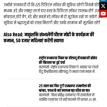
उन्होंने जानकारी दी कि 225 डिजिटल लॉकर की सुविधा रहेगी जिसमे छोटे,
मध्यम ,बड़े और एक्स्ट्रा लार्ज चार तरह के डिजिटल लॉकर उपलब्ध होंगे. इसमें
मोबाइल,छोटे बैग, बड़े और सबसे बड़े लॉकर में दो सूटकेस रखे जा सकेंगे. इस
सुविधा से श्रद्धालुओं को राहत मिलगी और उनके सामान भी सुरक्षित रहेंगे.
Also Read:
मातृशक्ति संभालेंगी पीएम मोदी के कार्यक्रम की
कमान, 50 हजार महिलाएं करेंगी स्‍वागत
राष्ट्रीय हथकरघा दिवस पर बीएचयू में बनारसी ब्रोकेड
की विरासत पर हुई चर्चा
वाराणसी: राष्ट्रीय हथकरघा दिवस के अवसर पर काशी
हिंदू विश्वविद्यालय (बीएचयू) के भारत कला भवन में
“धागों से बेहतरीन परिधान तक” विषय पर विशेष
बातचीत का आयोजन किया गया। कार्यक्रम में बनारस
के ब्रोकेड और बनारसी वस्त्रों की समृद्ध परंपरा, उनकी
25 साल बाद फिर टूटी रामनगर रामलीला की
बारीक कारीगरी तथा बदलते दौर में हथकरघा की
परंपरा, चयन के बाद बदलना पड़ा सीता का पात्र
प्रासंगिकता पर चर्चा हुई।कार्यक्रम में राष्ट्रीय एवं संत
वाराणसी : विश्‍व प्रसिद्ध रामनगर की रामलीला में
कबीर पुरस्कार से सम्मानित बुनकर कमालुद्दीन
चयनित कलाकार को नहीं बदलने की परंपरा 25 साल
अंसारी और युवा कलाकार मोहम्मद मुज़म्मिल ने
बाद टूट गई है. इस बार सीता का पात्र बदलना पड़ा है.