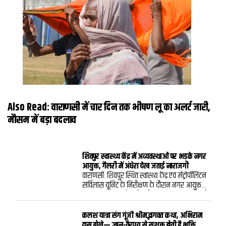
Also Read:
वाराणसी में चार दिन तक भीषण लू का अलर्ट जारी,
मौसम में बड़ा बदलाव
शिवपुर स्वास्थ्य केंद्र में अव्यवस्थाओं पर भड़के नगर
आयुक्त, गैलरी में अंधेरा देख जताई नाराजगी
वाराणसी: शिवपुर स्थित स्वास्थ्य केंद्र एवं मेट्रोपॉलिटन
सर्विलांस यूनिट के निरीक्षण के दौरान नगर आयुक्त
हिमांशु नागपाल को कई गंभीर खामियां मिलीं। गैलरी
में प्रकाश व्यवस्था नहीं होने और डॉक्टरों के चेंबरों के
बाहर किसी प्रकार का सूचना बोर्ड न होने पर उन्होंने
कलश यात्रा संग गूंजी श्रीमद्भागवत कथा, अभिराम
अधिकारियों को फटकार लगाते हुए तत्काल सुधार के
दास बोले— ज्ञान-वैराग्य से सशक्त होती है भक्ति