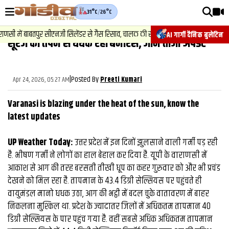
31°C
/
26°C
वीडियोज़
2
.
न्
में बाबतपुर सीएनजी सिलेंडर से गैस रिसाव, चालक की सूझबूझ से टला बड़ा हादसा.
AI गार्गी दैनिक बुलेटिन
सूरज की तपन से धधक रहा बनारस, जानें ताजा अपडेट
वाराणसी न्यूज़
न्यूज़
|
Posted By
Apr 24, 2026, 05:27 AM
Preeti Kumari
राजनीति
Varanasi is blazing under the heat of the sun, know the
फिल्मी
latest updates
साहित्य
UP Weather Today:
उत्तर प्रदेश में इन दिनों झुलसाने वाली गर्मी पड़ रही
संस्कृति
है. भीषण गर्मी ने लोगों का हाल बेहाल कर दिया है. यूपी के वाराणसी में
आकाश से आग की तरह बरसती तीखी धूप का कहर गुरुवार को और भी प्रचंड
ख़ान पान और जीवनशैली
देखने को मिल रहा है. तापमान के 43.4 डिग्री सेल्सियस पर पहुंचते ही
अंतरराष्ट्रीय
वायुमंडल मानो धधक उठा, आग की भट्ठी में बदल चुके वातावरण में बाहर
निकलना मुश्किल था. प्रदेश के ज्यादातर जिलों में अधिकतम तापमान 40
फैक्ट चेक
डिग्री सेल्सियस के पार पहुंच गया है. वहीं सबसे अधिक अधिकतम तापमान