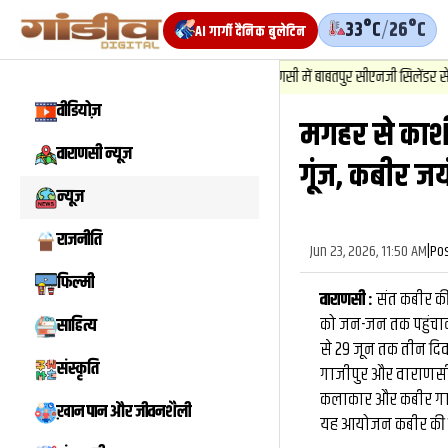
33°C
/
26°C
AI गार्गी दैनिक बुलेटिन
1
.
न्यूज़
-
वाराणसी में बाबतपुर सीएनजी सिलेंडर से गैस रिसाव,
वीडियोज़
मगहर से काशी त
वीडियो
वाराणसी न्यूज़
गूंज, कबीर जय
न्यूज़
राजनीति
Jun 23, 2026, 11:50 AM
|
Po
फिल्मी
वाराणसी :
संत कबीर की 
को जन-जन तक पहुंचाने
साहित्य
से 29 जून तक तीन दिवस
संस्कृति
गाजीपुर और वाराणसी मे
कलाकार और कबीर गायन 
ख़ान पान और जीवनशैली
यह आयोजन कबीर की विच