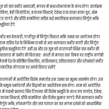
घंटे की
रंग मल्हार में संदूक पर दिख
ून को संत कबीर अकादमी, मगहर में भव्य शोभायात्रा के साथ होगा. कार्यक्रम
मनिया, बेबी सिसोदिया, बंजारन सिस्टर्स, देवेन्द्र दास ताना-बाना ग्रुप, ओम
26 लाख की
कला कौशल, प्रकृति संरक्षण
ार जांगड़े और प्रीति बामनिया सहित कई ख्यातिप्राप्त कलाकार निर्गुण भक्ति
तियां देंगे.
ल बने देश
दिया संदेश...
र...
बीर मठ बेलसड़ी, गाजीपुर में निर्गुण त्रिधारा भक्ति उत्सव का आयोजन होगा.
ह चौहान सहित देश के विभिन्न राज्यों से आए कलाकार कबीर वाणी और निर्गुण
ृतिक प्रस्तुतियां देंगे. वहीं 28 और 29 जून को वाराणसी स्थित संत कबीर की
 लहरतारा में ‘कबीर की विरासत : काशी से मगहर तक’ विषय पर राष्ट्रीय संगोष्ठी
ें देश के प्रतिष्ठित शिक्षाविद, साहित्यकार, इतिहासकार और शोधकर्ता कबीर
 सामाजिक योगदान पर अपने विचार रखेंगे.
वाराणसी में आयोजित विशेष समारोह इस उत्सव का मुख्य आकर्षण होगा. इस
्रमुख धर्माचार्यों और विद्वानों का आशीर्वचन प्राप्त होगा. शाम को आयोजित
 में पद्मश्री प्रहलाद सिंह टिपान्या की विशेष प्रस्तुति के साथ जय पाण्डेय, देवेन्द्र
ंजारन सिस्टर्स, प्रीति बामनिया और दिनेश कुमार जांगड़े जैसे कलाकार कबीर
. निर्गुण भक्ति, लोकसंगीत और संत परंपरा का यह संगम दर्शकों को आध्यात्मिक