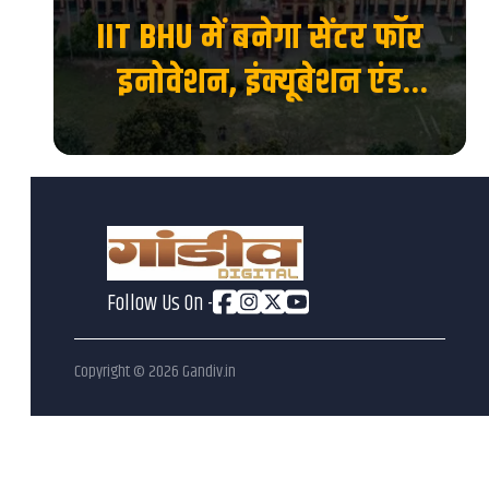
ाया
IIT BHU में बनेगा सेंटर फॉर
 का
इनोवेशन, इंक्यूबेशन एंड
एंटरप्रेन्योरशिप, स्टार्टअप को
मिलेगा नया मंच...
Follow Us On -
Copyright ©
2026
Gandiv.in