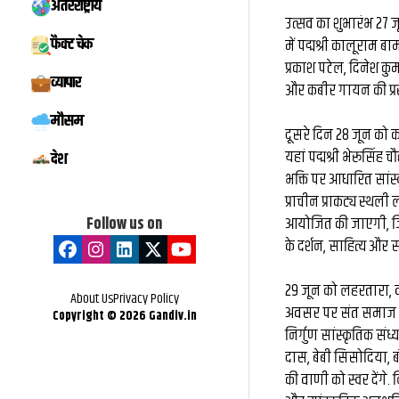
अंतरराष्ट्रीय
मिस्टर बीस्ट से दो 
उत्सव का शुभारंभ 27 ज
फैक्ट चेक
में पद्मश्री कालूराम बा
बातचीत, फिर छोड़ी ₹
प्रकाश पटेल, दिनेश कुम
व्यापार
और कबीर गायन की प्रस्तु
नौकरी: कैसे हैरी उप्प
मौसम
के बड़े फूड व्लॉग
दूसरे दिन 28 जून को क
यहां पद्मश्री भेरूसिं
देश
भक्ति पर आधारित सांस्क
प्राचीन प्राकट्य स्थली
Follow us on
आयोजित की जाएगी, जिसम
के दर्शन, साहित्य और
29 जून को लहरतारा, 
About Us
Privacy Policy
अवसर पर संत समाज के प
Copyright ©
2026
Gandiv.in
निर्गुण सांस्कृतिक संध्या
दास, बेबी सिसोदिया, ब
की वाणी को स्वर देंगे