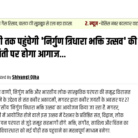
2
.
न्यूज़
-
 चालक की सूझबूझ से टला बड़ा हादसा.
चेसिस नंबर बदलकर वाहनों की खरीद फरो
क पहुंचेगी 'निर्गुण त्रिधारा भक्ति उत्सव' की
वीडियो
और देखें
और देख
ंती पर होगा आगाज...
sted By
Shivangi Ojha
वाणी, निर्गुण भक्ति और भारतीय लोक-सांस्कृतिक परंपरा की समृद्ध विरासत
 के उद्देश्य से संत कबीर अकादमी, मगहर द्वारा कबीर जयंती के अवसर पर 27
ीय ‘निर्गुण त्रिधारा भक्ति उत्सव’ का आयोजन किया जा रहा है. मगहर,
ं आयोजित होने वाले इस उत्सव में देशभर के प्रतिष्ठित संत, विद्वान, लोक
परंपरा से जुड़े समूह सहभागी होंगे. भक्ति, संगीत, साहित्य और चिंतन का
ारधारा को नई पीढ़ी तक पहुंचाने का महत्वपूर्ण माध्यम बनेगा.