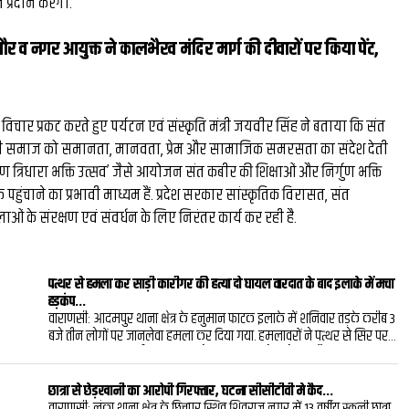
 प्रदान करेगा.
ौर व नगर आयुक्त ने कालभैरव मंदिर मार्ग की दीवारों पर किया पेंट,
र प्रकट करते हुए पर्यटन एवं संस्कृति मंत्री जयवीर सिंह ने बताया कि संत
 समाज को समानता, मानवता, प्रेम और सामाजिक समरसता का संदेश देती
र्गुण त्रिधारा भक्ति उत्सव’ जैसे आयोजन संत कबीर की शिक्षाओं और निर्गुण भक्ति
पहुंचाने का प्रभावी माध्यम हैं. प्रदेश सरकार सांस्कृतिक विरासत, संत
 के संरक्षण एवं संवर्धन के लिए निरंतर कार्य कर रही है.
पत्थर से हमला कर साड़ी कारीगर की हत्या दो घायल वारदात के बाद इलाके में मचा
हड़कंप...
वाराणसी: आदमपुर थाना क्षेत्र के हनुमान फाटक इलाके में शनिवार तड़के करीब 3
बजे तीन लोगों पर जानलेवा हमला कर दिया गया. हमलावरों ने पत्थर से सिर पर
वार किया, जिसमें साड़ी का पता काटने का काम करने वाले रवि चौहान उर्फ पप्पू
(40) की मौके पर ही मौत हो गई. वहीं उनके साथ मौजूद अशोक पासी उर्फ बाबा
गंभीर रूप से घायल हुए हैं, जबकि गणेश कनौजिया को मामूली चोट आई है.स्थानीय
छात्रा से छेड़खानी का आरोपी गिरफ्तार, घटना सीसीटीवी मे कैद...
लोगों के मुताबिक, हनुमान फाटक निवासी पप्पू रात में काम खत्म करने के बाद
वाराणसी: लंका थाना क्षेत्र के छित्तूपुर स्थित शिवराज नगर में 13 वर्षीय स्कूली छात्रा