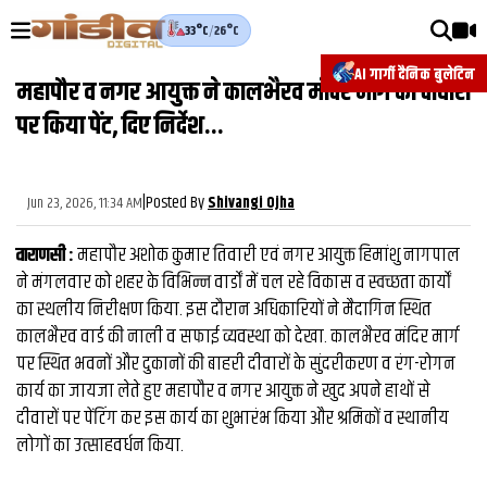
33°C
/
26°C
वीडियोज़
AI गार्गी दैनिक बुलेटिन
महापौर व नगर आयुक्त ने कालभैरव मंदिर मार्ग की दीवारों
वाराणसी न्यूज़
पर किया पेंट, दिए निर्देश...
न्यूज़
राजनीति
|
Posted By
Jun 23, 2026, 11:34 AM
Shivangi Ojha
फिल्मी
वाराणसी :
​ महापौर अशोक कुमार तिवारी एवं नगर आयुक्त हिमांशु नागपाल
साहित्य
ने मंगलवार को शहर के विभिन्न वार्डों में चल रहे विकास व स्वच्छता कार्यों
का स्थलीय निरीक्षण किया. इस दौरान अधिकारियों ने मैदागिन स्थित
संस्कृति
कालभैरव वार्ड की नाली व सफाई व्यवस्था को देखा. कालभैरव मंदिर मार्ग
पर स्थित भवनों और दुकानों की बाहरी दीवारों के सुंदरीकरण व रंग-रोगन
ख़ान पान और जीवनशैली
कार्य का जायजा लेते हुए महापौर व नगर आयुक्त ने खुद अपने हाथों से
अंतरराष्ट्रीय
दीवारों पर पेंटिंग कर इस कार्य का शुभारंभ किया और श्रमिकों व स्थानीय
लोगों का उत्साहवर्धन किया.
फैक्ट चेक