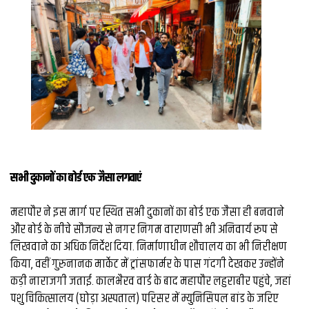
व्यापार
मौसम
देश
Privacy
Policy
right
26
iv.in
सभी दुकानों का बोर्ड एक जैसा लगवाएं
महापौर ने इस मार्ग पर स्थित सभी दुकानों का बोर्ड एक जैसा ही बनवाने
और बोर्ड के नीचे सौजन्य से नगर निगम वाराणसी भी अनिवार्य रूप से
लिखवाने का अधिक निर्देश दिया. निर्माणाधीन शौचालय का भी निरीक्षण
किया, वहीं गुरुनानक मार्केट में ट्रांसफार्मर के पास गंदगी देखकर उन्होंने
कड़ी नाराजगी जताई. ​कालभैरव वार्ड के बाद महापौर लहुराबीर पहुंचे, जहां
पशु चिकित्सालय (घोड़ा अस्पताल) परिसर में म्युनिसिपल बांड के जरिए