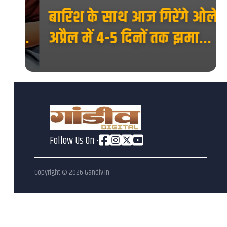
ान
बारिश के साथ आज गिरेंगे ओले,
ा
अप्रैल में 4-5 दिनों तक झमाझम
बारिश
Follow Us On -
Copyright ©
2026
Gandiv.in