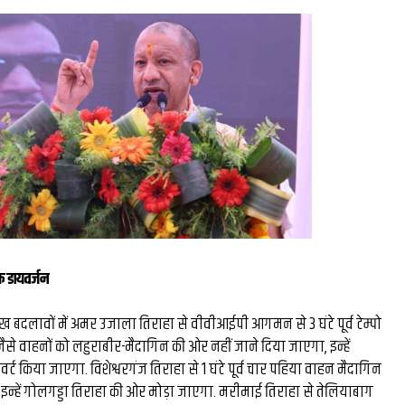
ेंटर फॉर
महर्षि सुश्रुत: काशी के मह
शन एंड
वैद्य जिन्होंने दुनिया को दिय
ार्टअप को
शल्य चिकित्सा का ज्ञान...
...
फ डायवर्जन
मुख बदलावों में अमर उजाला तिराहा से वीवीआईपी आगमन से 3 घंटे पूर्व टेम्पो
 जैसे वाहनों को लहुराबीर-मैदागिन की ओर नहीं जाने दिया जाएगा, इन्हें
्ट किया जाएगा. विशेश्वरगंज तिराहा से 1 घंटे पूर्व चार पहिया वाहन मैदागिन
े, इन्हें गोलगड्डा तिराहा की ओर मोड़ा जाएगा. मरीमाई तिराहा से तेलियाबाग