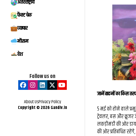
अंतरराष्ट्रीय
संदूक पर दिखाया
IIT BHU में बनेगा स
फैक्ट चेक
ृति संरक्षण का
इनोवेशन, इंक्यूबे
व्यापार
ंदेश...
एंटरप्रेन्योरशिप, स्ट
मौसम
मिलेगा नया मंच
देश
Follow us on
जानें वाहनों का किस तर
About Us
Privacy Policy
Copyright ©
2026
Gandiv.in
5 मई को होने वाले प्र
ट्रेवलर, बस और क्रूजर
लकड़ीमंडी की ओर डायवर
की ओर प्रतिबंधित रहेंग