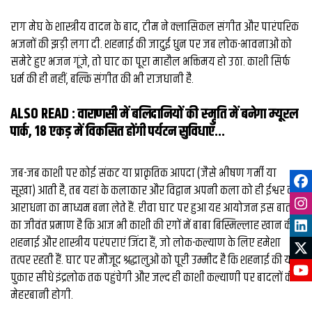
​राग मेघ के शास्त्रीय वादन के बाद, टीम ने क्लासिकल संगीत और पारंपरिक
भजनों की झड़ी लगा दी. शहनाई की जादुई धुन पर जब लोक-भावनाओं को
समेटे हुए भजन गूंजे, तो घाट का पूरा माहौल भक्तिमय हो उठा. ​काशी सिर्फ
धर्म की ही नहीं, बल्कि संगीत की भी राजधानी है.
ALSO READ :
वाराणसी में बलिदानियों की स्‍मृति में बनेगा म्‍यूरल
पार्क, 18 एकड़ में विकसित होंगी पर्यटन सुविधाएँ...
जब-जब काशी पर कोई संकट या प्राकृतिक आपदा (जैसे भीषण गर्मी या
सूखा) आती है, तब यहां के कलाकार और विद्वान अपनी कला को ही ईश्वर की
आराधना का माध्यम बना लेते हैं. रीवा घाट पर हुआ यह आयोजन इस बात
का जीवंत प्रमाण है कि आज भी काशी की रगों में बाबा बिस्मिल्लाह खान की
शहनाई और शास्त्रीय परंपराएं जिंदा हैं, जो लोक-कल्याण के लिए हमेशा
तत्पर रहती हैं. घाट पर मौजूद श्रद्धालुओं को पूरी उम्मीद है कि शहनाई की यह
पुकार सीधे इंद्रलोक तक पहुंचेगी और जल्द ही काशी कल्याणी पर बादलों की
मेहरबानी होगी.