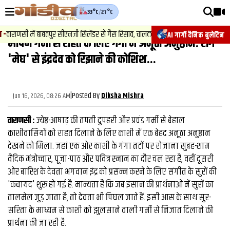
33°C
/
27°C
वीडियोज़
वाराणसी में बाबतपुर सीएनजी सिलेंडर से गैस रिसाव, चालक की सूझबूझ से टला बड़ा हादसा.
AI गार्गी दैनिक बुलेटिन
भीषण गर्मी से राहत के लिए गंगा में अनूठा अनुष्ठान: राग
वाराणसी न्यूज़
'मेघ' से इंद्रदेव को रिझाने की कोशिश...
न्यूज़
राजनीति
|
Posted By
Jun 16, 2026, 08:26 AM
Diksha Mishra
फिल्मी
वाराणसी :
ज्येष्ठ-आषाढ़ की तपती दुपहरी और प्रचंड गर्मी से बेहाल
साहित्य
काशीवासियों को राहत दिलाने के लिए काशी में एक बेहद अनूठा अनुष्ठान
देखने को मिला. जहां एक ओर काशी के गंगा तटों पर रोज़ाना सुबह-शाम
संस्कृति
वैदिक मंत्रोच्चार, पूजा-पाठ और पवित्र स्नान का दौर चल रहा है, वहीं दूसरी
ओर बारिश के देवता भगवान इंद्र को प्रसन्न करने के लिए संगीत के सुरों की
ख़ान पान और जीवनशैली
'कवायद' शुरू हो गई है. मान्यता है कि जब इंसान की प्रार्थनाओं में सुरों का
अंतरराष्ट्रीय
तालमेल जुड़ जाता है, तो देवता भी पिघल जाते हैं. इसी आस के साथ सुर-
सरिता के माध्यम से काशी को झुलसाने वाली गर्मी से निजात दिलाने की
फैक्ट चेक
प्रार्थना की जा रही है.