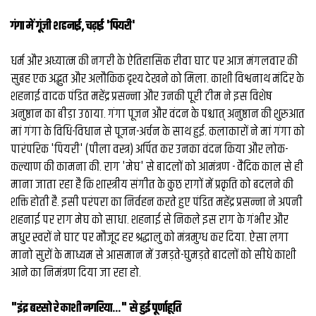
व्यापार
गंगा में गूंजी शहनाई, चढ़ाई 'पियरी'
मौसम
देश
धर्म और अध्‍यात्‍म की नगरी के ऐतिहासिक रीवा घाट पर आज मंगलवार की
सुबह एक अद्भुत और अलौकिक दृश्य देखने को मिला. काशी विश्वनाथ मंदिर के
शहनाई वादक पंडित महेंद्र प्रसन्ना और उनकी पूरी टीम ने इस विशेष
Privacy
अनुष्ठान का बीड़ा उठाया. गंगा पूजन और वंदन के पश्चात् अनुष्ठान की शुरुआत
Policy
right
मां गंगा के विधि-विधान से पूजन-अर्चन के साथ हुई. कलाकारों ने मां गंगा को
26
पारंपरिक 'पियरी' (पीला वस्त्र) अर्पित कर उनका वंदन किया और लोक-
iv.in
कल्याण की कामना की. ​राग 'मेघ' से बादलों को आमंत्रण - वैदिक काल से ही
माना जाता रहा है कि शास्त्रीय संगीत के कुछ रागों में प्रकृति को बदलने की
शक्ति होती है. इसी परंपरा का निर्वहन करते हुए पंडित महेंद्र प्रसन्ना ने अपनी
शहनाई पर राग मेघ को साधा. शहनाई से निकले इस राग के गंभीर और
मधुर स्वरों ने घाट पर मौजूद हर श्रद्धालु को मंत्रमुग्ध कर दिया. ऐसा लगा
मानो सुरों के माध्यम से आसमान में उमड़ते-घुमड़ते बादलों को सीधे काशी
आने का निमंत्रण दिया जा रहा हो.
​"इंद्र बरसो रे काशी नगरिया..." से हुई पूर्णाहूति