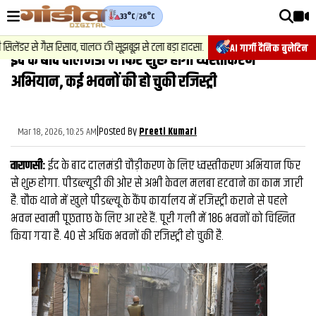
33°C
/
26°C
वीडियोज़
2
.
न्यूज़
-
ंडर से गैस रिसाव, चालक की सूझबूझ से टला बड़ा हादसा.
चेसिस नंबर बदलकर व
AI गार्गी दैनिक बुलेटिन
ईद के बाद दालमंडी में फिर शुरू होगा ध्वस्तीकरण
वाराणसी न्यूज़
अभियान, कई भवनों की हो चुकी रजिस्ट्री
न्यूज़
राजनीति
|
Posted By
Mar 18, 2026, 10:25 AM
Preeti Kumari
फिल्मी
वाराणसी:
ईद के बाद दालमंडी चौड़ीकरण के लिए ध्‍वस्‍तीकरण अभियान फिर
साहित्य
से शुरू होगा. पीडब्ल्यूडी की ओर से अभी केवल मलबा हटवाने का काम जारी
है. चौक थाने में खुले पीडब्ल्यू के कैंप कार्यालय में रजिस्ट्री कराने से पहले
संस्कृति
भवन स्वामी पूछताछ के लिए आ रहे हैं. पूरी गली में 186 भवनों को चिह्नित
किया गया है. 40 से अधिक भवनों की रजिस्ट्री हो चुकी है.
ख़ान पान और जीवनशैली
अंतरराष्ट्रीय
फैक्ट चेक