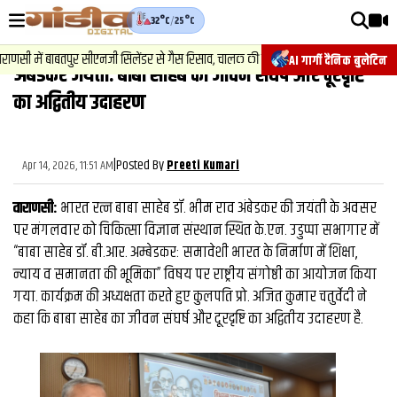
32°C
/
25°C
वीडियोज़
2
.
न
में बाबतपुर सीएनजी सिलेंडर से गैस रिसाव, चालक की सूझबूझ से टला बड़ा हादसा.
AI गार्गी दैनिक बुलेटिन
अंबेडकर जयंती: बाबा साहेब का जीवन संघर्ष और दूरदृष्टि
वाराणसी न्यूज़
का अद्वितीय उदाहरण
न्यूज़
राजनीति
|
Posted By
Apr 14, 2026, 11:51 AM
Preeti Kumari
फिल्मी
वाराणसी:
भारत रत्न बाबा साहेब डॉ. भीम राव अंबेडकर की जयंती के अवसर
साहित्य
पर मंगलवार को चिकित्सा विज्ञान संस्थान स्थित के.एन. उडुप्पा सभागार में
“बाबा साहेब डॉ. बी.आर. अम्बेडकर: समावेशी भारत के निर्माण में शिक्षा,
संस्कृति
न्याय व समानता की भूमिका” विषय पर राष्ट्रीय संगोष्ठी का आयोजन किया
गया. कार्यक्रम की अध्यक्षता करते हुए कुलपति प्रो. अजित कुमार चतुर्वेदी ने
ख़ान पान और जीवनशैली
कहा कि बाबा साहेब का जीवन संघर्ष और दूरदृष्टि का अद्वितीय उदाहरण है.
अंतरराष्ट्रीय
फैक्ट चेक