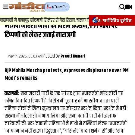
32°C
/
25°C
वीडियोज़
णसी में बाबतपुर सीएनजी सिलेंडर से गैस रिसाव, चालक की सूझबूझ से टला बड़ा हादसा.
AI गार्गी दैनिक बुलेटिन
भाजपा महिला मोर्चा का विरोध प्रदर्शन, PM मोदी पर
वाराणसी न्यूज़
टिप्‍पणी को लेकर जताई नाराजगी
न्यूज़
राजनीति
|
Posted By
May 14, 2026, 08:03 AM
Preeti Kumari
फिल्मी
BJP Mahila Morcha protests, expresses displeasure over PM
साहित्य
Modi's remarks
संस्कृति
वाराणसी:
समाजवादी पार्टी के एक सांसद द्वारा प्रधानमंत्री नरेंद्र मोदी पर
कथित विवादित टिप्पणी के विरोध में गुरुवार को भारतीय जनता पार्टी
ख़ान पान और जीवनशैली
महिला मोर्चा ने जिला मुख्यालय पर जोरदार प्रदर्शन किया. प्रदर्शन में बड़ी
अंतरराष्ट्रीय
संख्या में महिलाओं ने भाग लिया और समाजवादी पार्टी के खिलाफ
नारेबाजी की. प्रदर्शनकारी महिलाओं ने हाथों में तख्तियां लेकर “प्रधानमंत्री
फैक्ट चेक
का अपमान नहीं सहेगा हिंदुस्तान”, “अखिलेश यादव शर्म करो” और “सपा