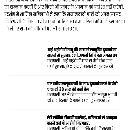
का सम्मान करती हैं और किसी भी प्रकार के अपमान को बर्दाश्त नहीं करेंगी.
प्रदर्शन में शामिल महिलाओं ने कहा कि समाजवादी पार्टी को अपने सांसद
की टिप्पणी के लिए माफी मांगनी चाहिए. भाजपा महिला मोर्चा ने इस घटना
को लेकर सपा की नीतियों पर भी सवाल उठाए.
आईआईटी बीएचयू की छात्रा से सामूहिक दुष्कर्म का
मामले में सुनवाई टली,अगली तिथि दस अगस्त तय
वाराणसी : आईआईटी की छात्रा से पौने तीन साल
पहले हुए सामूहिक दुष्कर्म मामले की गुरुवार को
फास्ट ट्रैक कोर्ट (प्रथम) कुलदीप सिंह की अदालत में
सुनवाई नहीं हुई. अधिवक्ता के निधन के शोक में बार
एसोसिएशन द्वारा लंच बाद न्यायिक कार्य से विरत
चार वर्षीय मासूम बच्ची के साथ दुष्कर्म करने के दोषी
रहने का प्रस्ताव पारित होने के कारण सुनवाई की
चाचा को 20 साल की कड़ी कैद
अगली तिथि दस अगस्त मुकर्रर कर दी गई.अभियोजन
वाराणसी: घर में खेल रही चार वर्षीय मासूम भतीजी
पक्ष की ओर से एक अन्य अतिरिक्त गवाह कौशलेंद्र
को टॉफी दिलाने के बहाने बहला-फुसलाकर उसे
त्रिपाठी को गवाही के लिए पेश होना था. लंच से पहले
सूनसान में ले जाकर उसके साथ दुष्कर्म करने के
लखनऊ से वीडियो कांफ्रेंसिंग के जरिए कौशलेंद्र त्रिपाठी
मामले में विशेष न्यायाधीश (पॉक्सो एक्ट) नितिन
पेश हुए थे लेकिन नेटवर्क बाधित होने के कारण गवाही
पांडेय ने आरोपित चाचा किशोर अपचारी को दोषी
एंटी रोमियो टीम की कार्रवाई, महिलाओं से अभद्रता
की कार्यवाही नहीं हो सकी.नेटवर्क बाधित होने और
करार दिया. अदालत ने दोषी को 20 साल के कठोर
करने वाले दो आरोपी गिरफ्तार.
वकीलों द्वारा लंच बाद न्यायिक कार्य से विरत रहने के
कारावास और 40 हजार रुपया जुर्माने की सजा
वाराणसी: महिलाओं और बालिकाओं की सुरक्षा के